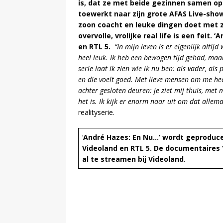
is, dat ze met beide gezinnen samen op
toewerkt naar zijn grote AFAS Live-show
zoon coacht en leuke dingen doet met z
overvolle, vrolijke real life is een feit. ‘
en RTL 5.
“In mijn leven is er eigenlijk alti
heel leuk. Ik heb een bewogen tijd gehad, maar
serie laat ik zien wie ik nu ben: als vader, als
en die voelt goed. Met lieve mensen om me heen
achter gesloten deuren: je ziet mij thuis, met
het is. Ik kijk er enorm naar uit om dat allema
realityserie.
‘
André Hazes: En Nu…’ wordt geproducee
Videoland en RTL 5. De documentaires ‘
al te streamen bij Videoland.