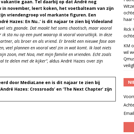
 vakantie gaan. Tel daarbij op dat André nog
Witze
 in november, leert koken, het voetbalteam van zijn
ocht
ijn vriendengroep vol markante figuren. Een
haar 
André Hazes: En Nu..’ is dit najaar te zien bij Videoland
jd wel iets gaande. Dat maakt het soms chaotisch, maar vooral
Rick
 ik sta nu op een punt waarop ik vooral vooruitkijk. In deze
ochte
 partner, als broer en als vriend. Er breekt een nieuwe fase aan
KM
o
, veel plannen en vooral veel zin in wat komt. Ik laat niets
wil w
 mijn zoon, met Noa, met mijn familie en vrienden. Echt zoals
Qmus
al te delen met de kijker”,
aldus André Hazes over zijn
veili
NI
rd door MediaLane en is dit najaar te zien bij
André Hazes: Crossroads’ en ‘The Next Chapter’ zijn
Voor
Acht
Email