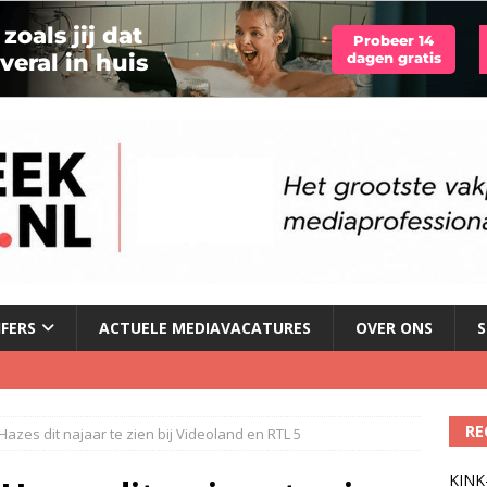
JFERS
ACTUELE MEDIAVACATURES
OVER ONS
S
le tv voor het eerst in omzet
)
RE
Hazes dit najaar te zien bij Videoland en RTL 5
geschorst na dickpic in groepsapp
)
KINK-