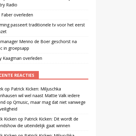
try Radio
 Faber overleden
ming passeert traditionele tv voor het eerst
mzet
manager Menno de Boer geschorst na
ic in groepsapp
ey Kaagman overleden
CENTE REACTIES
ek
op
Patrick Kicken: Miljuschka
nhausen wil wel naast Mattie Valk iedere
end op Qmusic, maar mag dat niet vanwege
veiligheid
ck Kicken
op
Patrick Kicken: Dit wordt de
ndshow die uiteindelijk gaat winnen
ck Kicken
op
Patrick Kicken: Miljuschka