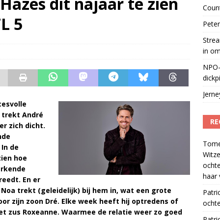
Hazes dit najaar te zien
Coun
 lanceert Jolene Country Radio
)
TL 5
Peter
Strea
in o
NPO-
dickp
Jern
cesvolle
 trekt André
RE
r zich dicht.
nde
Tom
 In de
Witze
zien hoe
ocht
erkende
haar 
eedt. En er
Noa trekt (geleidelijk) bij hem in, wat een grote
Patri
or zijn zoon Dré. Elke week heeft hij optredens of
ochte
et zus Roxeanne. Waarmee de relatie weer zo goed
Patri