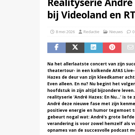
Realityserie André 
(
KINK-oprichter Leon Ramakers
bij Videoland en R
8 mei 2026
Redactie
Nieuws
0
Na het allerlaatste concert van zijn suc
theatertour- in een kolkende AFAS Live-
Hazes de deur van zijn kleedkamer achte
Even alleen. En nu? Nu begint het volge
hoofdstuk in zijn altijd bijzondere leven.
realityserie ‘André Hazes: En Nu…’ is te 
André deze nieuwe fase met zijn kenm
positieve energie en humor tegemoet tr
gebeurt nogal wat: André’s grote liefde 
verandering is voor zowel hemzelf als vo
opnames van de succesvolle podcast m