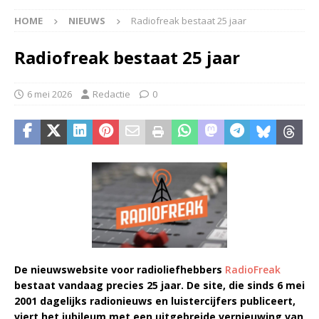
HOME
NIEUWS
Radiofreak bestaat 25 jaar
Radiofreak bestaat 25 jaar
6 mei 2026
Redactie
0
De nieuwswebsite voor radioliefhebbers
RadioFreak
bestaat vandaag precies 25 jaar. De site, die sinds 6 mei
2001 dagelijks radionieuws en luistercijfers publiceert,
viert het jubileum met een uitgebreide vernieuwing van