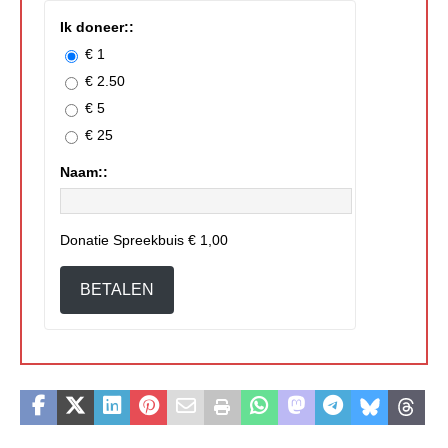
Ik doneer::
€ 1
€ 2.50
€ 5
€ 25
Naam::
Donatie Spreekbuis
€ 1,00
BETALEN