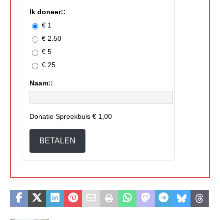
Ik doneer::
€ 1
€ 2.50
€ 5
€ 25
Naam::
Donatie Spreekbuis
€ 1,00
BETALEN