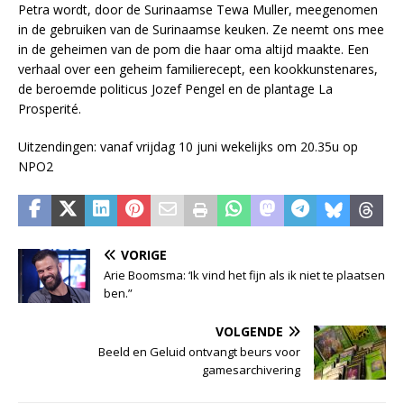
Petra wordt, door de Surinaamse Tewa Muller, meegenomen
in de gebruiken van de Surinaamse keuken. Ze neemt ons mee
in de geheimen van de pom die haar oma altijd maakte. Een
verhaal over een geheim familierecept, een kookkunstenares,
de beroemde politicus Jozef Pengel en de plantage La
Prosperité.
Uitzendingen: vanaf vrijdag 10 juni wekelijks om 20.35u op
NPO2
VORIGE
Arie Boomsma: ‘Ik vind het fijn als ik niet te plaatsen
ben.”
VOLGENDE
Beeld en Geluid ontvangt beurs voor
gamesarchivering