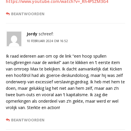
https://www.youtube.com/watch?v=_Rh4PSZM3G4
BEANTWOORDEN
Jordy
schreef:
10 FEBRUARI 2024 OM 16:52
Ik raad iedereen aan om op de link “een hoop spullen
terugbrengen naar de winkel” aan te klikken en ’t eerste item
van omroep Max te bekijken. Ik dacht aanvankelijk dat Kicken
een hoofdrol had als goeroe-deskundoloog, maar hij was zelf
onderwerp van excessief verslavingsgedrag. Ik heb met hem te
doen, maar gelukkig lag het niet aan hem zelf, maar aan z’n
twee burn-outs en vooral aan ’t kapitalisme. Ik zag die
opmerkingen als onderdeel van z’n gekte, maar werd er wel
vrolijk van. Sterkte en action!
BEANTWOORDEN