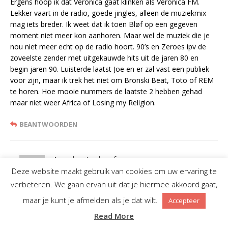
Ergens hoop ik dat Veronica gaat klinken als Veronica FM.
Lekker vaart in de radio, goede jingles, alleen de muziekmix
mag iets breder. Ik weet dat ik toen Bløf op een gegeven
moment niet meer kon aanhoren. Maar wel de muziek die je
nou niet meer echt op de radio hoort. 90’s en Zeroes ipv de
zoveelste zender met uitgekauwde hits uit de jaren 80 en
begin jaren 90. Luisterde laatst Joe en er zal vast een publiek
voor zijn, maar ik trek het niet om Bronski Beat, Toto of REM
te horen. Hoe mooie nummers de laatste 2 hebben gehad
maar niet weer Africa of Losing my Religion.
BEANTWOORDEN
Jaap boot
schreef:
Deze website maakt gebruik van cookies om uw ervaring te
12 FEBRUARI 2024 OM 15:14
verbeteren. We gaan ervan uit dat je hiermee akkoord gaat,
Joe scoort er wel mee met 4 procent marktaandeel dus
maar je kunt je afmelden als je dat wilt.
Accepteer
blijkbaar word deze muziek keuze erg gewaardeerd door de
Read More
luisteraar