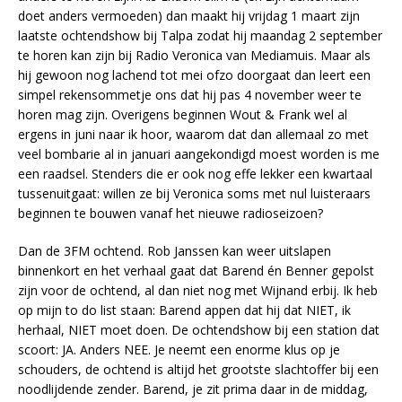
doet anders vermoeden) dan maakt hij vrijdag 1 maart zijn
laatste ochtendshow bij Talpa zodat hij maandag 2 september
te horen kan zijn bij Radio Veronica van Mediamuis. Maar als
hij gewoon nog lachend tot mei ofzo doorgaat dan leert een
simpel rekensommetje ons dat hij pas 4 november weer te
horen mag zijn. Overigens beginnen Wout & Frank wel al
ergens in juni naar ik hoor, waarom dat dan allemaal zo met
veel bombarie al in januari aangekondigd moest worden is me
een raadsel. Stenders die er ook nog effe lekker een kwartaal
tussenuitgaat: willen ze bij Veronica soms met nul luisteraars
beginnen te bouwen vanaf het nieuwe radioseizoen?
Dan de 3FM ochtend. Rob Janssen kan weer uitslapen
binnenkort en het verhaal gaat dat Barend én Benner gepolst
zijn voor de ochtend, al dan niet nog met Wijnand erbij. Ik heb
op mijn to do list staan: Barend appen dat hij dat NIET, ik
herhaal, NIET moet doen. De ochtendshow bij een station dat
scoort: JA. Anders NEE. Je neemt een enorme klus op je
schouders, de ochtend is altijd het grootste slachtoffer bij een
noodlijdende zender. Barend, je zit prima daar in de middag,