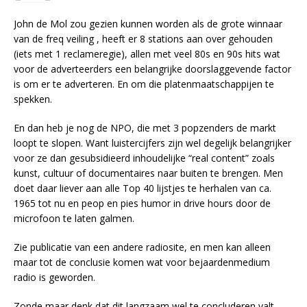
John de Mol zou gezien kunnen worden als de grote winnaar
van de freq veiling , heeft er 8 stations aan over gehouden
(iets met 1 reclameregie), allen met veel 80s en 90s hits wat
voor de adverteerders een belangrijke doorslaggevende factor
is om er te adverteren. En om die platenmaatschappijen te
spekken.
En dan heb je nog de NPO, die met 3 popzenders de markt
loopt te slopen. Want luistercijfers zijn wel degelijk belangrijker
voor ze dan gesubsidieerd inhoudelijke “real content” zoals
kunst, cultuur of documentaires naar buiten te brengen. Men
doet daar liever aan alle Top 40 lijstjes te herhalen van ca.
1965 tot nu en peop en pies humor in drive hours door de
microfoon te laten galmen.
Zie publicatie van een andere radiosite, en men kan alleen
maar tot de conclusie komen wat voor bejaardenmedium
radio is geworden.
Zonde maar denk dat dit langzaam wel te concluderen valt.