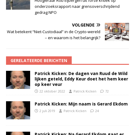
Hoogleraar Rob Eijbergen uit forse kritiek op
onderzoeksrapport naar grensoverschrijdend
gedrag NPO
VOLGENDE
Wat betekent “Niet-Custodiaal” in de Crypto-wereld
– en waarom is het belangrijk?
GERELATEERDE BERICHTEN
Patrick Kicken: De dagen van Ruud de Wild
lijken geteld, Eddy Keur doet het hem keer
op keer veur
22 oktober 2022
Patrick Kicken
72
Patrick Kicken: Mijn naam is Gerard Ekdom
2 juli 2019
Patrick Kicken
24
Patrick Kicken: Na Gerard Ekdom gaat er