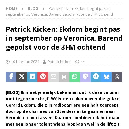
HOME
BLOG
Patrick Kicken: Ekdom begint pas in
september op Veronica, Barend gepolst voor de 3FM ochtend
Patrick Kicken: Ekdom begint pas
in september op Veronica, Barend
gepolst voor de 3FM ochtend
10 februari 2024
Patrick Kicken
44
[BLOG] Ik moet je eerlijk bekennen dat ik deze column
met tegenzin schrijf. Wéér een column over die gekke
Gerard Ekdom, die zijn radiocarriere een halt toeroept
door op de charmes van Stenders in te gaan en naar
Veronica te verkassen. Daarom combineer ik het maar
met een jonger talent wiens loopbaan wél in de lift zit: