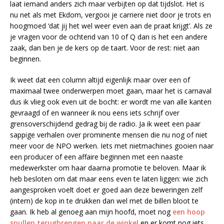
laat iemand anders zich maar verbijten op dat tijdslot. Het is
nu net als met Ekdom, vergooi je carriere niet door je trots en
hoogmoed ‘dat jij het wel weer even aan de praat krijgt’. Als ze
je vragen voor de ochtend van 10 of Q dan is het een andere
zaak, dan ben je de kers op de taart. Voor de rest: niet aan
beginnen.
Ik weet dat een column altijd eigenlijk maar over een of
maximaal twee onderwerpen moet gaan, maar het is carnaval
dus ik vlieg ook even uit de bocht: er wordt me van alle kanten
gevraagd of en wanneer ik nou eens iets schrijf over
grensoverschijdend gedrag bij de radio. Ja ik weet een paar
sappige verhalen over prominente mensen die nu nog of niet
meer voor de NPO werken. Iets met nietmachines gooien naar
een producer of een affaire beginnen met een naaste
medewerkster om haar daarna promotie te beloven. Maar ik
heb besloten om dat maar eens even te laten liggen: wie zich
aangesproken voelt doet er goed aan deze beweringen zelf
(intern) de kop in te drukken dan wel met de billen bloot te
gaan. Ik heb al genoeg aan mijn hoofd, moet nog
een hoop
spullen terugbrengen naar de winkel
en er komt nog iets