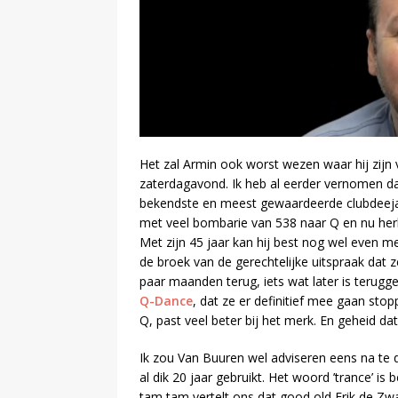
Het zal Armin ook worst wezen waar hij zij
zaterdagavond. Ik heb al eerder vernomen dat 
bekendste en meest gewaardeerde clubdeejay
met veel bombarie van 538 naar Q en nu her
Met zijn 45 jaar kan hij best nog wel even m
de broek van de gerechtelijke uitspraak d
paar maanden terug, iets wat later is terugge
Q-Dance
, dat ze er definitief mee gaan sto
Q, past veel beter bij het merk. En geheid da
Ik zou Van Buuren wel adviseren eens na te 
al dik 20 jaar gebruikt. Het woord ’trance’ is
tam tam vertelt ons dat good old Erik de Zwa