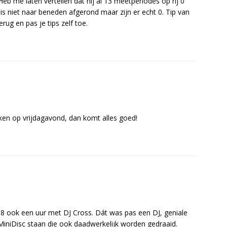
Heb me laten vertellen dat hij al 13 meetperiodes op rij 0
 is niet naar beneden afgerond maar zijn er echt 0. Tip van
rug en pas je tips zelf toe.
en op vrijdagavond, dan komt alles goed!
8 ook een uur met DJ Cross. Dát was pas een DJ, geniale
MiniDisc staan die ook daadwerkelijk worden gedraaid.