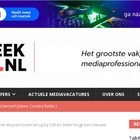
JFERS
ACTUELE MEDIAVACATURES
OVER ONS
S
 lanceert Jolene Country Radio
)
RE
van Buuren keert terug bij 538 en Slam! krijgt een nieuwe
le tv voor het eerst in omzet
)
TalkR
geschorst na dickpic in groepsapp
)