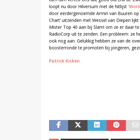
loopt nu door Hilversum met de hitlijst
‘Worl
door eerdergenoemde Armin van Buuren op Q
Chart’ uitzenden met Wessel van Diepen lijkt 
Mister Top 40 aan bij Slam! om ze er daar te 
RadioCorp uit te zenden. Een probleem: ze h
ook nog aan. Gelukkig hebben ze van de ov
boosterronde te promoten bij jongeren, gezie
Patrick Kicken