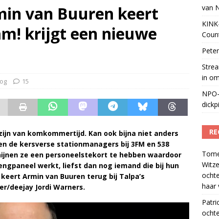
rmin van Buuren keert
van 
tuele nieuwspodcast van Nederland
)
KINK-
am! krijgt een nieuwe
Coun
Peter
Strea
in o
log
15
NPO-
dickp
RE
e zijn van komkommertijd. Kan ook bijna niet anders
 en de kersverse stationmanagers bij 3FM en 538
Tom
schijnen ze een personeelstekort te hebben waardoor
Witze
ngpaneel werkt, liefst dan nog iemand die bij hun
ocht
keert Armin van Buuren terug bij Talpa’s
haar 
er/deejay Jordi Warners.
Patri
ochte