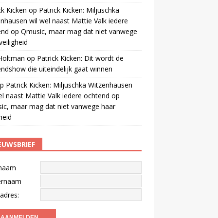
ck Kicken
op
Patrick Kicken: Miljuschka
nhausen wil wel naast Mattie Valk iedere
end op Qmusic, maar mag dat niet vanwege
veiligheid
 Holtman
op
Patrick Kicken: Dit wordt de
ndshow die uiteindelijk gaat winnen
p
Patrick Kicken: Miljuschka Witzenhausen
el naast Mattie Valk iedere ochtend op
ic, maar mag dat niet vanwege haar
gheid
EUWSBRIEF
naam
ernaam
adres: