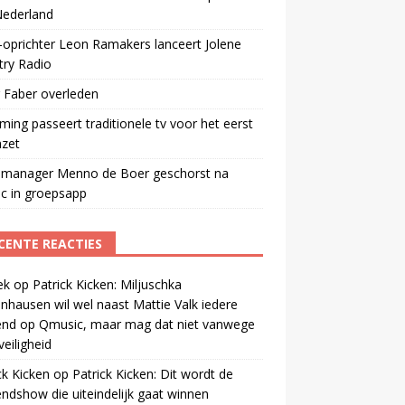
Nederland
oprichter Leon Ramakers lanceert Jolene
try Radio
 Faber overleden
ming passeert traditionele tv voor het eerst
mzet
manager Menno de Boer geschorst na
ic in groepsapp
CENTE REACTIES
ek
op
Patrick Kicken: Miljuschka
nhausen wil wel naast Mattie Valk iedere
end op Qmusic, maar mag dat niet vanwege
veiligheid
ck Kicken
op
Patrick Kicken: Dit wordt de
ndshow die uiteindelijk gaat winnen