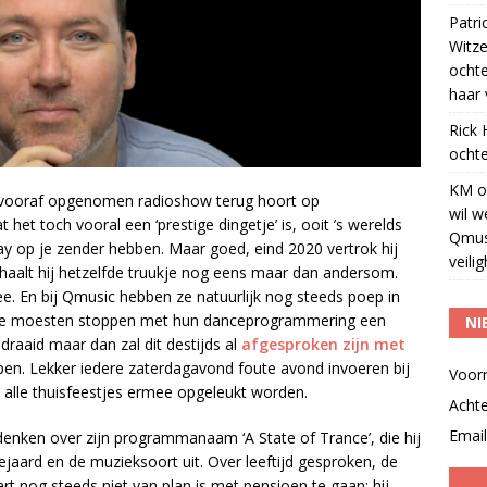
Patri
Witze
ocht
haar 
Rick
ochte
KM
o
n vooraf opgenomen radioshow terug hoort op
wil w
het toch vooral een ‘prestige dingetje’ is, ooit ’s werelds
Qmus
 op je zender hebben. Maar goed, eind 2020 vertrok hij
veili
haalt hij hetzelfde truukje nog eens maar dan andersom.
ee. En bij Qmusic hebben ze natuurlijk nog steeds poep in
at ze moesten stoppen met hun danceprogrammering een
NI
draaid maar dan zal dit destijds al
afgesproken zijn met
ppen. Lekker iedere zaterdagavond foute avond invoeren bij
Voor
t alle thuisfeestjes ermee opgeleukt worden.
Acht
Email
denken over zijn programmanaam ‘A State of Trance’, die hij
 bejaard en de muzieksoort uit. Over leeftijd gesproken, de
rt nog steeds niet van plan is met pensioen te gaan: hij