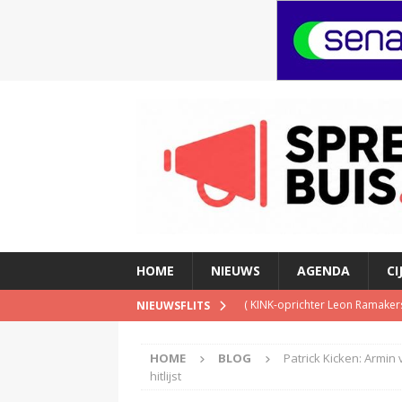
HOME
NIEUWS
AGENDA
CI
(
KINK-oprichter Leon Ramakers
NIEUWSFLITS
(
Peter Faber overleden
)
HOME
BLOG
Patrick Kicken: Armin 
(
Streaming passeert traditione
hitlijst
(
NPO-manager Menno de Boer 