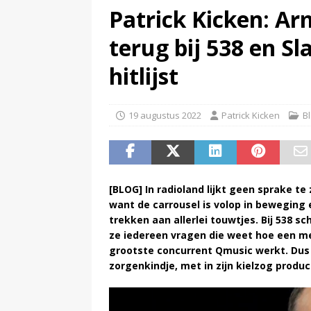
Patrick Kicken: A
(
TalkRadio lanceert meest ac
terug bij 538 en Sl
hitlijst
19 augustus 2022
Patrick Kicken
B
[BLOG] In radioland lijkt geen sprake t
want de carrousel is volop in beweging
trekken aan allerlei touwtjes. Bij 538 
ze iedereen vragen die weet hoe een me
grootste concurrent Qmusic werkt. Dus 
zorgenkindje, met in zijn kielzog produc