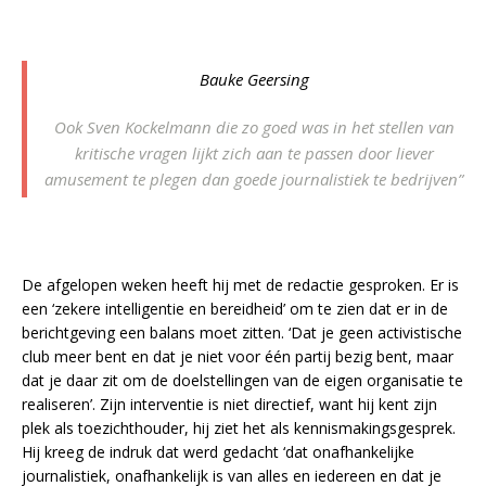
Bauke Geersing
Ook Sven Kockelmann die zo goed was in het stellen van
kritische vragen lijkt zich aan te passen door liever
amusement te plegen dan goede journalistiek te bedrijven”
De afgelopen weken heeft hij met de redactie gesproken. Er is
een ‘zekere intelligentie en bereidheid’ om te zien dat er in de
berichtgeving een balans moet zitten. ‘Dat je geen activistische
club meer bent en dat je niet voor één partij bezig bent, maar
dat je daar zit om de doelstellingen van de eigen organisatie te
realiseren’. Zijn interventie is niet directief, want hij kent zijn
plek als toezichthouder, hij ziet het als kennismakingsgesprek.
Hij kreeg de indruk dat werd gedacht ‘dat onafhankelijke
journalistiek, onafhankelijk is van alles en iedereen en dat je