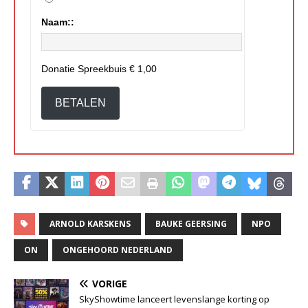
Naam::
Donatie Spreekbuis
€ 1,00
BETALEN
ARNOLD KARSKENS
BAUKE GEERSING
NPO
ON
ONGEHOORD NEDERLAND
VORIGE
SkyShowtime lanceert levenslange korting op