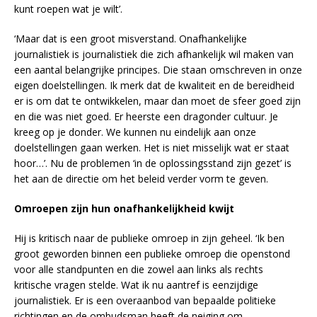
kunt roepen wat je wilt’.
‘Maar dat is een groot misverstand. Onafhankelijke
journalistiek is journalistiek die zich afhankelijk wil maken van
een aantal belangrijke principes. Die staan omschreven in onze
eigen doelstellingen. Ik merk dat de kwaliteit en de bereidheid
er is om dat te ontwikkelen, maar dan moet de sfeer goed zijn
en die was niet goed. Er heerste een dragonder cultuur. Je
kreeg op je donder. We kunnen nu eindelijk aan onze
doelstellingen gaan werken. Het is niet misselijk wat er staat
hoor…’. Nu de problemen ‘in de oplossingsstand zijn gezet’ is
het aan de directie om het beleid verder vorm te geven.
Omroepen zijn hun onafhankelijkheid kwijt
Hij is kritisch naar de publieke omroep in zijn geheel. ‘Ik ben
groot geworden binnen een publieke omroep die openstond
voor alle standpunten en die zowel aan links als rechts
kritische vragen stelde. Wat ik nu aantref is eenzijdige
journalistiek. Er is een overaanbod van bepaalde politieke
richtingen en de ombudsman heeft de neiging om