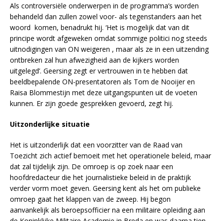
Als controversiële onderwerpen in de programma’s worden
behandeld dan zullen zowel voor- als tegenstanders aan het
woord komen, benadrukt hij. ‘Het is mogelijk dat van dit
principe wordt afgeweken omdat sommige politici nog steeds
uitnodigingen van ON weigeren , maar als ze in een uitzending
ontbreken zal hun afwezigheid aan de kijkers worden
uitgelegd’. Geersing zegt er vertrouwen in te hebben dat
beeldbepalende ON-presentatoren als Tom de Nooijer en
Raisa Blommestijn met deze uitgangspunten uit de voeten
kunnen. Er zijn goede gesprekken gevoerd, zegt hij.
Uitzonderlijke situatie
Het is uitzonderlijk dat een voorzitter van de Raad van
Toezicht zich actief bemoeit met het operationele beleid, maar
dat zal tijdelijk zijn. De omroep is op zoek naar een
hoofdredacteur die het journalistieke beleid in de praktijk
verder vorm moet geven. Geersing kent als het om publieke
omroep gaat het klappen van de zweep. Hij begon
aanvankelijk als beroepsofficier na een militaire opleiding aan
de Koninklijke Militaire Academie in Breda en was daarna tien