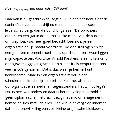
Hoe trof hij bij zijn aantreden ON aan?
Daarvan is hij geschrokken, zegt hij. Hij vond het bewijs dat de
continuïteit van een bedrijf nu eenmaal een ander soort
leiderschap vergt dan de oprichtingsfase. ‘De oprichters
ontdekten een gat in de journalistieke markt van de publieke
omroep. Dat was heel goed bedacht. Dan richt je een
organisatie op, je maakt voortreffelijke doelstellingen en op
een gegeven moment moet je als oprichter inzien: waar liggen
mijn capaciteiten. Voorzitter Arnold Karskens is een uitstekend
oorlogsverslaggever geweest en hij heeft als eenpitter daarin
veel risico’s genomen. Dat is dus waar je hem in kunt
bewonderen. Maar in een organisatie moet je een
stimulerende kracht zijn en niet denken -net als in een
oorlogssituatie- in mede- en tegenstanders. Het zijn collega’s!
Dat is heel wat anders en daar is het misgelopen. Arnold is
geen diplomaat, hij hield zich bezig met micromanagement,
bemoeide zich met van alles. Dan kun je er vergif op innemen
dat je de ontwikkeling van zo’n kleine organisatie blokkeert’.