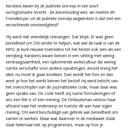
Karskens kwam bij de publieke omroep in een soort
oorlogssituatie terecht. De basishouding was: we moeten dit
Fremdk
örper uit de publieke omroep wegwerken! Is dat niet een
verzachtende omstandigheid?
‘Hij werd niet vriendelijk ontvangen. Dat klopt. Er was geen
bereidheid om ON verder te helpen, wat wel de taak is van de
NPO. Je kunt nieuwe toetreders tot het bestel ook zien als een
verrijking. Karskens kwam binnen in een setting met weinig
verdraagzaamheid, een opkomende wokecultuur die weinig
ruimte verschafte voor andere opvattingen. Arnold kreeg het
idee; nu moet ik gaan knokken. Dan wordt het fors en dan
weet je hoe het werkt binnen het bestel! Hij werd beticht van
het overschrijden van de journalistieke code, maar daar was
geen sprake van. De code heeft vrij ruime formuleringen of
iets een feit is of een mening. De Ombudsman verloor haar
afstand naar het onderwerp en toetste dit aan haar eigen
mening. ON werd beschuldigd van gebrek aan bereidheid om
samen te werken. Maar wat daarover in de mediawet staat
slaat helemaal niet op programma’s, maar op hoe je