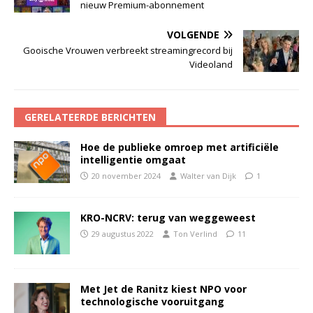
nieuw Premium-abonnement
VOLGENDE
Gooische Vrouwen verbreekt streamingrecord bij
Videoland
GERELATEERDE BERICHTEN
Hoe de publieke omroep met artificiële
intelligentie omgaat
20 november 2024
Walter van Dijk
1
KRO-NCRV: terug van weggeweest
29 augustus 2022
Ton Verlind
11
Met Jet de Ranitz kiest NPO voor
technologische vooruitgang