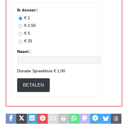
Ik doneer::
€ 1
€ 2.50
€ 5
€ 25
Naam::
Donatie Spreekbuis
€ 1,00
BETALEN