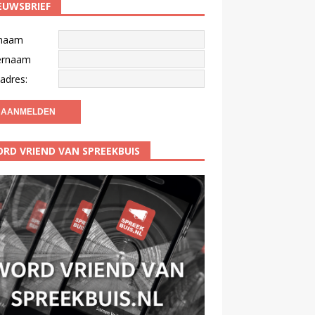
EUWSBRIEF
naam
ernaam
adres:
RD VRIEND VAN SPREEKBUIS