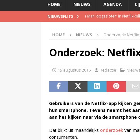
HOME
NIEUWS
AGENDA
CI
(
Man ‘opgesloten’ in Netflix-b
NIEUWSFLITS
(
Is de opgelegde boete een pe
HOME
NIEUWS
Onderzoek: Netflix 
(
Met verdwijnen NPO Campus Ra
(
Blog Guido van Nispen: Wie be
Onderzoek: Netflix
(
Pim van de Kolk overleden
)
15 augustus 2016
Redactie
Nieuw
Gebruikers van de Netflix-app kijken ge
hun smartphone. Tevens neemt het aan
aan het kijken naar via de smartphone 
Dat blijkt uit maandelijks
onderzoek
van mar
consumenten.