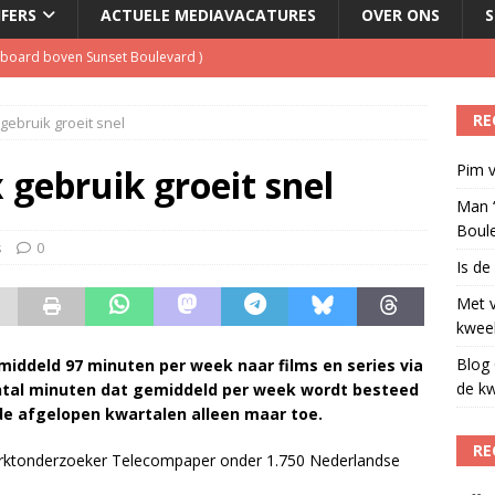
JFERS
ACTUELE MEDIAVACATURES
OVER ONS
S
illboard boven Sunset Boulevard
)
ulenschil voor Meta?
)
RE
gebruik groeit snel
dio wordt kweekvijver voor nieuw radiotalent steeds kleiner
)
Pim v
oordeelt de kwaliteit van de journalistiek?
)
 gebruik groeit snel
Man ‘
Boul
s
0
Is de
Met 
kweek
Blog 
middeld 97 minuten per week naar films en series via
de kw
tal minuten dat gemiddeld per week wordt besteed
de afgelopen kwartalen alleen maar toe.
RE
ktonderzoeker Telecompaper onder 1.750 Nederlandse