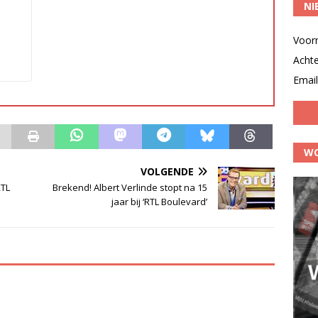
NI
Voor
Acht
Email
WO
VOLGENDE
RTL
Brekend! Albert Verlinde stopt na 15
jaar bij ‘RTL Boulevard’