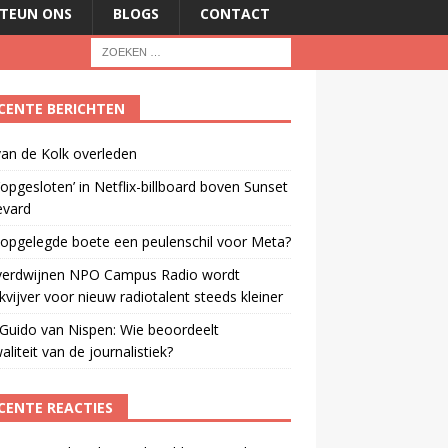
TEUN ONS
BLOGS
CONTACT
CENTE BERICHTEN
an de Kolk overleden
opgesloten’ in Netflix-billboard boven Sunset
evard
 opgelegde boete een peulenschil voor Meta?
verdwijnen NPO Campus Radio wordt
vijver voor nieuw radiotalent steeds kleiner
Guido van Nispen: Wie beoordeelt
aliteit van de journalistiek?
CENTE REACTIES