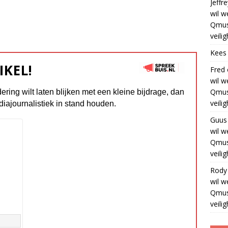
Jeffre
wil w
Qmus
veili
Kees
IKEL!
Fred
wil w
Qmus
dering wilt laten blijken met een kleine bijdrage, dan
veili
diajournalistiek in stand houden.
Guus
wil w
Qmus
veili
Rody
wil w
Qmus
veili