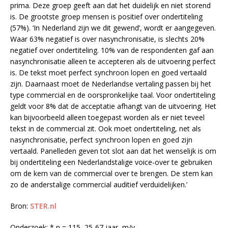
prima. Deze groep geeft aan dat het duidelijk en niet storend
is. De grootste groep mensen is positief over ondertiteling
(57%). ‘In Nederland zijn we dit gewend’, wordt er aangegeven.
Waar 63% negatief is over nasynchronisatie, is slechts 20%
negatief over ondertiteling. 10% van de respondenten gaf aan
nasynchronisatie alleen te accepteren als de uitvoering perfect
is. De tekst moet perfect synchroon lopen en goed vertaald
zijn. Daarnaast moet de Nederlandse vertaling passen bij het
type commercial en de oorspronkelijke taal. Voor ondertiteling
geldt voor 8% dat de acceptatie afhangt van de uitvoering. Het
kan bijvoorbeeld alleen toegepast worden als er niet teveel
tekst in de commercial zit. Ook moet ondertiteling, net als
nasynchronisatie, perfect synchroon lopen en goed zijn
vertaald. Panelleden geven tot slot aan dat het wenselijk is om
bij ondertiteling een Nederlandstalige voice-over te gebruiken
om de kern van de commercial over te brengen. De stem kan
zo de anderstalige commercial auditief verduidelijken.’
Bron:
STER.nl
Onderzoek: * n = 115, 25-67 jaar, m/v