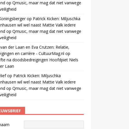
end op Qmusic, maar mag dat niet vanwege
veiligheid
Koningsberger
op
Patrick Kicken: Miljuschka
nhausen wil wel naast Mattie Valk iedere
end op Qmusic, maar mag dat niet vanwege
veiligheid
 van der Laan en Eva Crutzen: Relatie,
igingen en carrière - CultuurMag.nl
op
fte na doodsbedreigingen Hoofdpiet Niels
er Laan
ief
op
Patrick Kicken: Miljuschka
nhausen wil wel naast Mattie Valk iedere
end op Qmusic, maar mag dat niet vanwege
veiligheid
EUWSBRIEF
naam