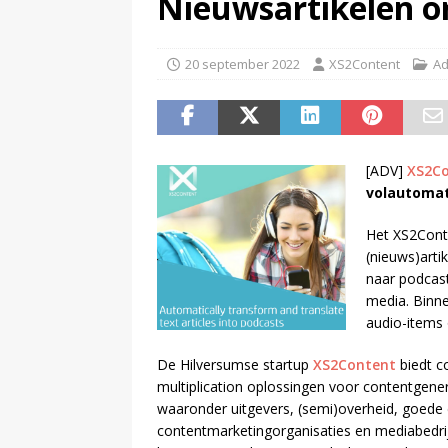
Nieuwsartikelen o
(
Disney en TikTok sluiten dea
(
Disney overweegt gratis str
20 september 2022
XS2Content
Ad
[ADV]
XS2C
volautomat
Het XS2Cont
(nieuws)arti
naar podcast
media. Binn
audio-items 
De Hilversumse startup
XS2Content
biedt c
multiplication oplossingen voor contentgene
waaronder uitgevers, (semi)overheid, goede 
contentmarketingorganisaties en mediabedri