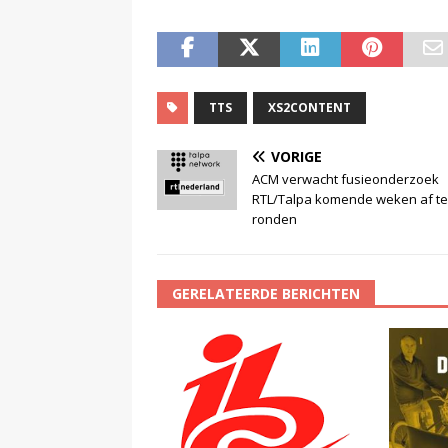
TTS
XS2CONTENT
VORIGE
ACM verwacht fusieonderzoek
RTL/Talpa komende weken af te
ronden
GERELATEERDE BERICHTEN