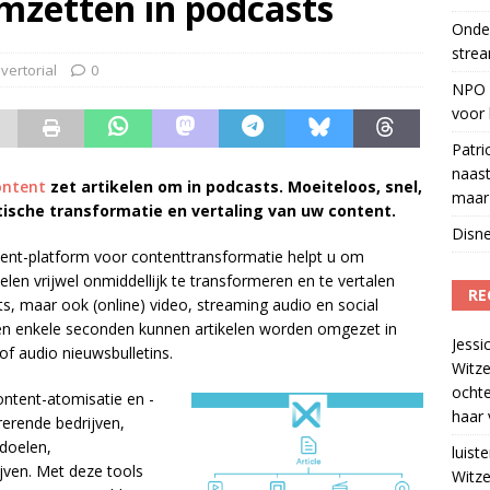
mzetten in podcasts
Onder
l over makerscontent
)
strea
eamingkanalen
)
vertorial
0
NPO S
voor 
Patri
naast
ontent
zet artikelen om in podcasts. Moeiteloos, snel,
maar 
ische transformatie en vertaling van uw content.
Disne
ent-platform voor contenttransformatie helpt u om
kelen vrijwel onmiddellijk te transformeren en te vertalen
RE
s, maar ook (online) video, streaming audio en social
en enkele seconden kunnen artikelen worden omgezet in
Jessi
of audio nieuwsbulletins.
Witze
ocht
ontent-atomisatie en -
haar 
rerende bedrijven,
doelen,
luiste
jven. Met deze tools
Witze