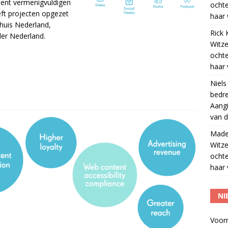
tent vermenigvuldigen
ocht
ft projecten opgezet
haar 
uis Nederland,
Rick 
er Nederland.
Witze
ocht
haar 
Niels
bedre
Aangi
van d
Madel
Witze
ocht
haar 
NI
Voor