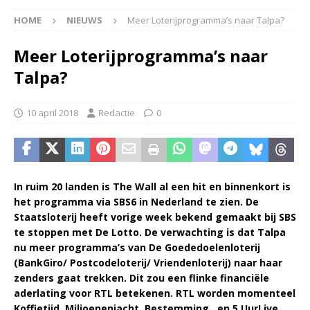
HOME
NIEUWS
Meer Loterijprogramma’s naar Talpa?
Meer Loterijprogramma’s naar
Talpa?
10 april 2018
Redactie
0
In ruim 20 landen is The Wall al een hit en binnenkort is
het programma via SBS6 in Nederland te zien. De
Staatsloterij heeft vorige week bekend gemaakt bij SBS
te stoppen met De Lotto. De verwachting is dat Talpa
nu meer programma’s van De Goededoelenloterij
(BankGiro/ Postcodeloterij/ Vriendenloterij) naar haar
zenders gaat trekken. Dit zou een flinke financiële
aderlating voor RTL betekenen. RTL worden momenteel
Koffietijd, Miljoenenjacht, Bestemming.. en 5 UurLive