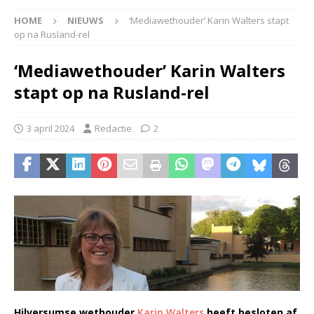
HOME
NIEUWS
‘Mediawethouder’ Karin Walters stapt
op na Rusland-rel
‘Mediawethouder’ Karin Walters
stapt op na Rusland-rel
3 april 2024
Redactie
2
Hilversumse wethouder
Karin Walters
heeft besloten af