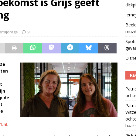
ekomst is Grijs geeft
dickp
geschorst na dickpic in groepsapp
)
ng
Jern
Beeld
muzi
erbijdrage
9
Spoti
geva
Disne
 De
sten
RE
t
Patri
ijn
ochte
p de
nt
Patri
De
Witze
ocht
.nl
.
haar 
Rick