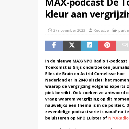
MAX-podcast De To
(
NPO-manager Menno de Boer 
kleur aan vergrijzi
27 november 2023
Redactie
partn
In de nieuwe MAX/NPO Radio 1-podcast
Toekomst is Grijs onderzoeken journali
Elles de Bruin en Astrid Cornelisse hoe
Nederland er in 2040 uitziet; het momen
waarop de vergrijzing volgens experts z
piek bereikt. Ook zoeken ze antwoord o
vraag waarom vergrijzing op dit mome
nauwelijks een thema is in de politiek.
zevendelige podcastserie is vanaf nu te
beluisteren op NPO Luister of
NPORadio1