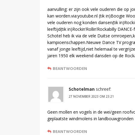
aanvulling: er zijn ook vele ouderen die op j
kan worden.via:youtube.nl (tik in)Boogie Woo
vele ouderen nog konden dansen(tik in)Rockin
leeftijd(tik in)Rockin’Rollin’Rockabilly DANCE
Schotel heb ik via de vele Duitse omroepen,
kampioenschappen.Nieuwe Dance TV progra
vanaf jonge leeftijd,niet helemaal te vergri
jaren 1950 elk weekend dansden op de Rocka
BEANTWOORDEN
Schotelman
schreef:
27 NOVEMBER 2023 OM 23:21
Geen mollen en vogels in de wei/geen roofv
geplaatste windmolens in landbouwgronden e
BEANTWOORDEN