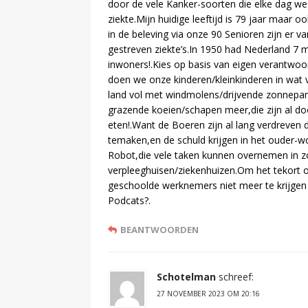
door de vele Kanker-soorten die elke dag wee
ziekte.Mijn huidige leeftijd is 79 jaar maar 
in de beleving via onze 90 Senioren zijn er 
gestreven ziekte’s.In 1950 had Nederland 7 m
inwoners!.Kies op basis van eigen verantwoor
doen we onze kinderen/kleinkinderen in wat v
land vol met windmolens/drijvende zonnepa
grazende koeien/schapen meer,die zijn al 
eten!.Want de Boeren zijn al lang verdreven d
temaken,en de schuld krijgen in het ouder-wo
Robot,die vele taken kunnen overnemen in zo
verpleeghuisen/ziekenhuizen.Om het tekort o
geschoolde werknemers niet meer te krijgen 
Podcats?.
BEANTWOORDEN
Schotelman
schreef:
27 NOVEMBER 2023 OM 20:16