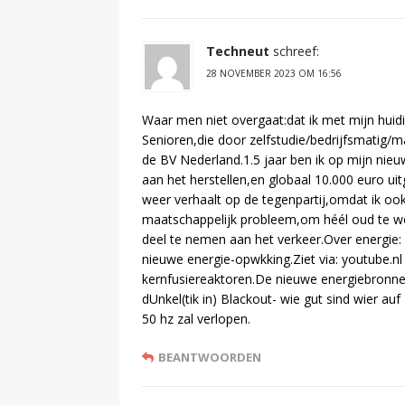
Techneut
schreef:
28 NOVEMBER 2023 OM 16:56
Waar men niet overgaat:dat ik met mijn huidi
Senioren,die door zelfstudie/bedrijfsmatig
de BV Nederland.1.5 jaar ben ik op mijn ni
aan het herstellen,en globaal 10.000 euro u
weer verhaalt op de tegenpartij,omdat ik ook
maatschappelijk probleem,om héél oud te w
deel te nemen aan het verkeer.Over energie: 
nieuwe energie-opwkking.Ziet via: youtube.n
kernfusiereaktoren.De nieuwe energiebronnen(t
dUnkel(tik in) Blackout- wie gut sind wier au
50 hz zal verlopen.
BEANTWOORDEN