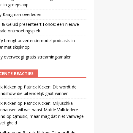
ic in groepsapp
ey Kaagman overleden
 & Geluid presenteert Fonos: een nieuwe
kale ontmoetingsplek
fy brengt advertentiemodel podcasts in
ar met skipknop
y overweegt gratis streamingkanalen
CENTE REACTIES
ck Kicken
op
Patrick Kicken: Dit wordt de
ndshow die uiteindelijk gaat winnen
ck Kicken
op
Patrick Kicken: Miljuschka
nhausen wil wel naast Mattie Valk iedere
end op Qmusic, maar mag dat niet vanwege
veiligheid
 Holtman
op
Patrick Kicken: Dit wordt de