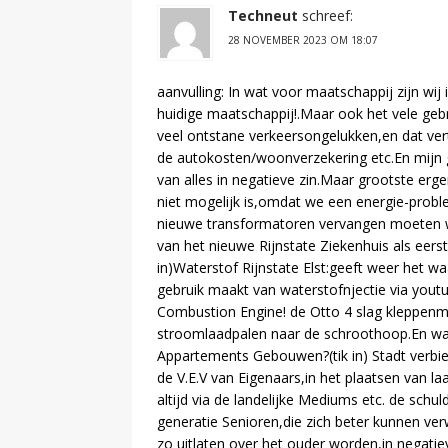
Techneut
schreef:
28 NOVEMBER 2023 OM 18:07
aanvulling: In wat voor maatschappij zijn wi
huidige maatschappij!.Maar ook het vele geb
veel ontstane verkeersongelukken,en dat ver
de autokosten/woonverzekering etc.En mijn g
van alles in negatieve zin.Maar grootste erge
niet mogelijk is,omdat we een energie-prob
nieuwe transformatoren vervangen moete
van het nieuwe Rijnstate Ziekenhuis als eerst
in)Waterstof Rijnstate Elst:geeft weer het w
gebruik maakt van waterstofnjectie via youtu
Combustion Engine! de Otto 4 slag kleppenmot
stroomlaadpalen naar de schroothoop.En waa
Appartements Gebouwen?(tik in) Stadt verbie
de V.E.V van Eigenaars,in het plaatsen van la
altijd via de landelijke Mediums etc. de sch
generatie Senioren,die zich beter kunnen ver
zo uitlaten over het ouder worden,in negati