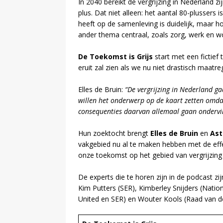
In 2040 bereikt de vergrijzing in Nederland z
plus. Dat niet alleen: het aantal 80-plussers 
heeft op de samenleving is duidelijk, maar hoe
ander thema centraal, zoals zorg, werk en 
De Toekomst is Grijs
start met een fictief
eruit zal zien als we nu niet drastisch maatr
Elles de Bruin:
“De vergrijzing in Nederland ga
willen het onderwerp op de kaart zetten omdat
consequenties daarvan allemaal gaan ondervi
Hun zoektocht brengt
Elles de Bruin
en
Ast
vakgebied nu al te maken hebben met de effec
onze toekomst op het gebied van vergrijzing nu
De experts die te horen zijn in de podcast z
Kim Putters (SER), Kimberley Snijders (Nati
United en SER) en Wouter Kools (Raad van 