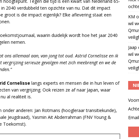
ijn hoogtepunt. Tegen die tijd is een kwart van Nederland 65-
ochte
is in 2040 verdubbeld ten opzichte van nu. Dat dit impact
 groot is die impact eigenlijk? Elke aflevering staat een
KM
o
wonen.
wil w
Qmus
 toekomstjournaal, waarin duidelijk wordt hoe het jaar 2040
veili
egelen nemen.
Jaap
wil w
at ons allemaal aan, van jong tot oud. Astrid Cornelisse en ik
Qmus
 vergrijzing serieuze gevolgen met zich meebrengt en we de
veili
nden.”
rid Cornelisse
langs experts en mensen die in hun leven of
NI
ten van vergrijzing. Ook reizen ze af naar Japan, waar
 al realiteit is.
Voor
Acht
ijn onder anderen: Jan Rotmans (hoogleraar transitiekunde),
onale Jeugdraad), Yasmin Ait Abderrahman (FNV Young &
Email
de Toekomst).