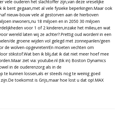
r vele ouderen het slachtoffer zijn,van deze vreselijke
ook ik bent gegaan,met al vele fysieke beperkingen.Maar ook
vanaf nieuw-bouw vele al gestorven aan de hierboven
iljoen inwoners,nu 18 miljoen en in 2050 30 miljoen
delijkheden voor 1 of 2 kinderen,inzake het milieu,en wat
oor wereld laten wij ze achter?.Prettig oud worden! in een
nelen/de groene wijden vol gelegd met zonnepanlen/geen
door de wolven-opgevreten!En moeten vechten om
oor stikstof.Wat ben ik blij,dat ik dat niet meer hoef mee
rden.Maar ziet via: youtube.nl (tik in) Boston Dynamics
wel in de ouderenzorg als in de
p te kunnen lossen,als er steeds nog te weinig goed
zijn.De toekomst is Grijs,maar hoe lost u dat op!.MAX