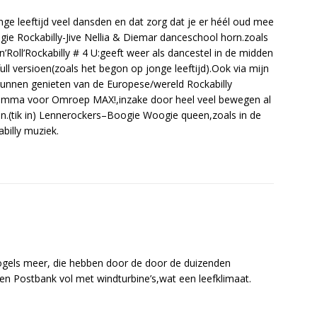
onge leeftijd veel dansden en dat zorg dat je er héél oud mee
gie Rockabilly-Jive Nellia & Diemar danceschool horn.zoals
’Roll’Rockabilly # 4 U:geeft weer als dancestel in de midden
-full versioen(zoals het begon op jonge leeftijd).Ook via mijn
kunnen genieten van de Europese/wereld Rockabilly
mma voor Omroep MAX!,inzake door heel veel bewegen al
jzen.(tik in) Lennerockers–Boogie Woogie queen,zoals in de
billy muziek.
ogels meer, die hebben door de door de duizenden
n Postbank vol met windturbine’s,wat een leefklimaat.