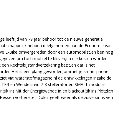
ge leeftijd van 79 jaar behoor tot de nieuwe generatie
/maatschappelijk hebben deelgenomen aan de Economie van
euwe E-Bike omvergereden door een automobilist,en ben nog
itgegeven om toch mobiel te blijven,en die kosten worden
 een Rechtsbijstandverzekering bezit,en dat is het
orden.Het is een plaag geworden,ommet je smart-phone
ziet via: waterstofmagazine,nl de ontwikkelingen inzake de
l ITER en Wendelstein 7-X stellerator en SMALL modular
ik in) Mit der Energiewende in en blackout(tik in) Plötzlich
f Hessen vorbereitet-Doku. geeft weer als de zuiversinus ven