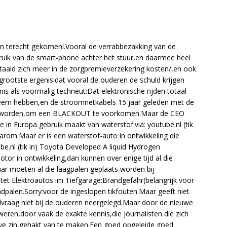
j in terecht gekomen!.Vooral de verrabbezakking van de
ruik van de smart-phone achter het stuur,en daarmee heel
taald zich meer in de zorgpremieverzekering kosten/,en ook
rootste ergenis:dat vooral de ouderen de schuld krijgen
nis als voormalig techneut:Dat elektronische rijden totaal
leem hebben,en de stroomnetkabels 15 jaar geleden met de
n worden,om een BLACKOUT te voorkomen.Maar de CEO
e in Europa gebruik maakt van waterstof:via: youtube.nl (tik
aarom.Maar er is een waterstof-auto in ontwikkeling die
be.nl (tik in) Toyota Developed A liquid Hydrogen
or in ontwikkeling,dan kunnen over enige tijd al die
r moeten al die laagpalen geplaats worden bij
tet Elektroautos im Tiefgarage:Brandgefähr(belangrijk voor
adpalen.Sorry:voor de ingeslopen tikfouten.Maar geeft niet
uldvraag niet bij de ouderen neergelegd.Maar door de nieuwe
weren,door vaak de exakte kennis,die journalisten die zich
eve zin,gehakt van te maken.Een goed opgeleide goed