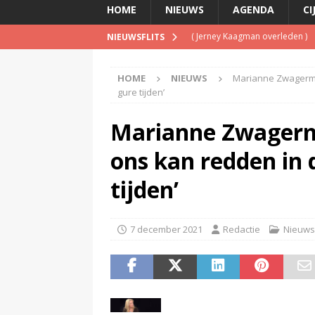
HOME
NIEUWS
AGENDA
CI
(
Jerney Kaagman overleden
)
NIEUWSFLITS
(
Beeld & Geluid presenteert 
HOME
NIEUWS
Marianne Zwagerman
(
Spotify brengt advertentiemo
gure tijden’
(
Disney overweegt gratis str
Marianne Zwagerma
(
NPO-manager Menno de Boer 
ons kan redden in
tijden’
7 december 2021
Redactie
Nieuws