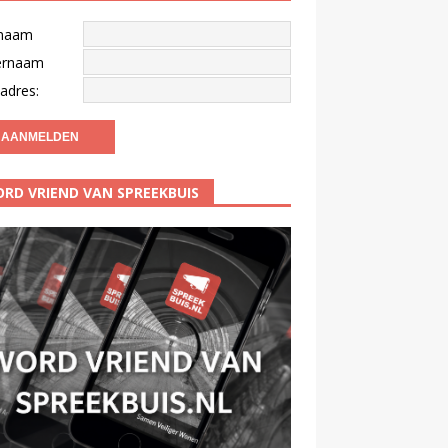
naam
ernaam
adres:
RD VRIEND VAN SPREEKBUIS