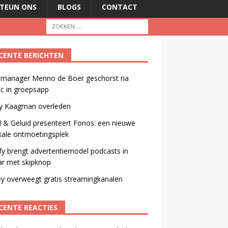
TEUN ONS
BLOGS
CONTACT
CENTE BERICHTEN
manager Menno de Boer geschorst na
ic in groepsapp
ey Kaagman overleden
 & Geluid presenteert Fonos: een nieuwe
kale ontmoetingsplek
fy brengt advertentiemodel podcasts in
ar met skipknop
y overweegt gratis streamingkanalen
CENTE REACTIES