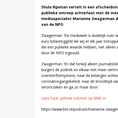
Shula Rijxman vertelt in een afscheidsi
publieke omroep achterlaat met de mee
mediaspecialist Marianne Zwagerman da
van de NPO.
Zwagerman: ‘De mediawet is duidelijk over 
euro belastinggeld die wij er elk jaar inst
die een publieke waarde hebben, niet alleen v
door de NPO ingevuld.
Zwagerman: ‘En dat terwijl alleen journalist
burgers de politiek en elkaar niet meer ver
oversterftemysterie, naar de belangen ach
coronatoegangsbeleid, naar de broodnijd van
veroorzaken en ga zo maar door.’
Lees haar gehele column op BNR.nl
https://www.bnr.nl/podcast/marianne-zwage