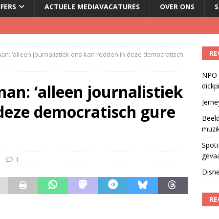
JFERS
ACTUELE MEDIAVACATURES
OVER ONS
S
Fonos: een nieuwe muzikale ontmoetingsplek
)
RE
: ‘alleen journalistiek ons kan redden in deze democratisch
del podcasts in gevaar met skipknop
)
NPO-
eamingkanalen
)
n: ‘alleen journalistiek
dickp
geschorst na dickpic in groepsapp
)
Jern
 deze democratisch gure
Beeld
muzi
Spoti
geva
1
Disne
RE