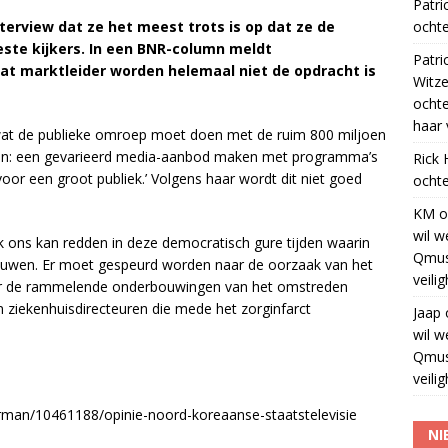
Patri
nterview dat ze het meest trots is op dat ze de
ochte
ste kijkers. In een BNR-column meldt
Patri
t marktleider worden helemaal niet de opdracht is
Witze
ocht
haar 
wat de publieke omroep moet doen met de ruim 800 miljoen
oppen: een gevarieerd media-aanbod maken met programma’s
Rick
oor een groot publiek.’ Volgens haar wordt dit niet goed
ochte
KM
o
wil w
iek ons kan redden in deze democratisch gure tijden waarin
Qmus
trouwen. Er moet gespeurd worden naar de oorzaak van het
veili
ter de rammelende onderbouwingen van het omstreden
 ziekenhuisdirecteuren die mede het zorginfarct
Jaap
wil w
Qmus
veili
rman/10461188/opinie-noord-koreaanse-staatstelevisie
NI