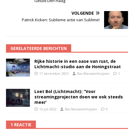
Geluid Den Haag
VOLGENDE
Patrick Kicken: Sublieme actie van Sublime!
GERELATEERDE BERICHTEN
Rijke historie in een oase van rust, de
Lichtmacht-studio aan de Honingstraat
17 december 2021
Bas Nieuwenhuijsen
1
Loet Bol (Lichtmacht): ‘‘Voor
streamingprojecten doen we ook steeds
meer’
13 juli 2022
Bas Nieuwenhuijsen
0
1 REACTIE