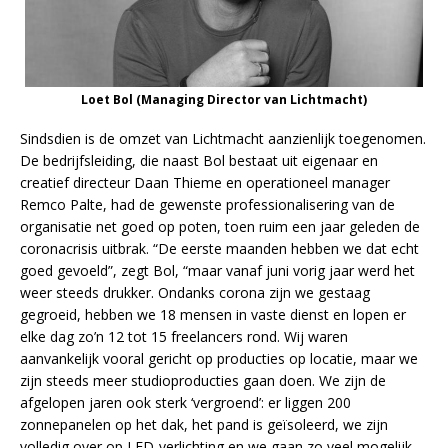
Loet Bol (Managing Director van Lichtmacht)
Sindsdien is de omzet van Lichtmacht aanzienlijk toegenomen.
De bedrijfsleiding, die naast Bol bestaat uit eigenaar en
creatief directeur Daan Thieme en operationeel manager
Remco Palte, had de gewenste professionalisering van de
organisatie net goed op poten, toen ruim een jaar geleden de
coronacrisis uitbrak. “De eerste maanden hebben we dat echt
goed gevoeld”, zegt Bol, “maar vanaf juni vorig jaar werd het
weer steeds drukker. Ondanks corona zijn we gestaag
gegroeid, hebben we 18 mensen in vaste dienst en lopen er
elke dag zo’n 12 tot 15 freelancers rond. Wij waren
aanvankelijk vooral gericht op producties op locatie, maar we
zijn steeds meer studioproducties gaan doen. We zijn de
afgelopen jaren ook sterk ‘vergroend’: er liggen 200
zonnepanelen op het dak, het pand is geïsoleerd, we zijn
volledig over op LED-verlichting en we gaan zo veel mogelijk