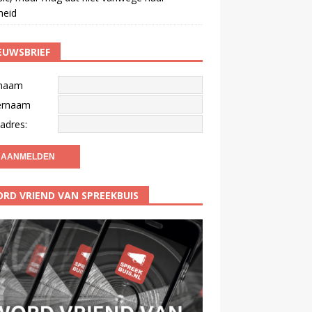
gheid
EUWSBRIEF
naam
ernaam
adres:
RD VRIEND VAN SPREEKBUIS