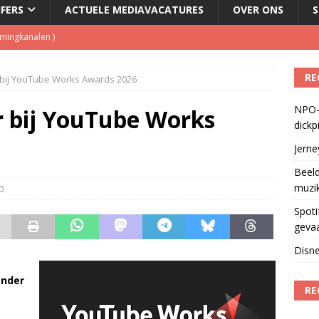
JFERS
ACTUELE MEDIAVACATURES
OVER ONS
S
geschorst na dickpic in groepsapp
)
RE
 bij YouTube Works Awards 2026
Fonos: een nieuwe muzikale ontmoetingsplek
)
NPO-
del podcasts in gevaar met skipknop
)
 bij YouTube Works
dickp
eamingkanalen
)
Jern
Beeld
muzi
0
Spoti
geva
Disne
Onder
RE