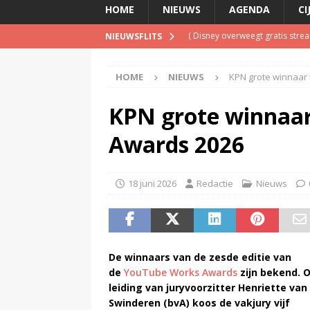
HOME
NIEUWS
AGENDA
CI
(
NPO-manager Menno de Boer 
NIEUWSFLITS
(
Jerney Kaagman overleden
)
HOME
NIEUWS
KPN grote winnaar
(
Beeld & Geluid presenteert 
(
Spotify brengt advertentiemo
KPN grote winnaar
(
Disney overweegt gratis str
Awards 2026
18 juni 2026
Redactie
Nieuws
De winnaars van de zesde editie van
de
YouTube Works Awards
zijn bekend. 
leiding van juryvoorzitter Henriette van
Swinderen (bvA) koos de vakjury vijf