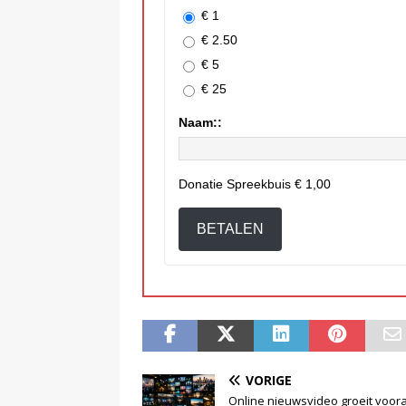
€ 1
€ 2.50
€ 5
€ 25
Naam::
Donatie Spreekbuis
€ 1,00
BETALEN
VORIGE
Online nieuwsvideo groeit voora