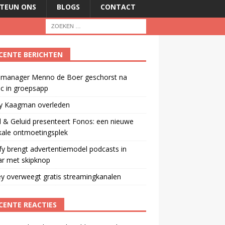
TEUN ONS
BLOGS
CONTACT
CENTE BERICHTEN
manager Menno de Boer geschorst na
ic in groepsapp
ey Kaagman overleden
 & Geluid presenteert Fonos: een nieuwe
kale ontmoetingsplek
fy brengt advertentiemodel podcasts in
ar met skipknop
y overweegt gratis streamingkanalen
CENTE REACTIES