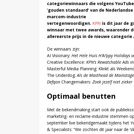
categoriewinnaars die volgens YouTube
‘gouden standaard’ van de Nederlandse
marcom-industrie
vertegenwoordigen.
KPN
is dit jaar de 
winnaar met twee awards, waaronder d
allereerste prijs in de nieuwe categorie 
De winnaars zijn:
AI Visionary:
Het Hele Huis H’AI’ppy Holidays 
Creative Excellence:
KPN’s Rewatchable Ads i
Masterful Media Planning: Klinkt als Weekend
The Underdog:
Als de Masthead de Mainstage 
Defqon
Changemakers:
Zoek jezelf niet zieker
Optimaal benutten
Met de bekendmaking start ook de publiek
marketing- en reclame-industrie stemmen op 
september live bekendgemaakt tijdens het Y
& Specialists: “We zochten dit jaar naar de