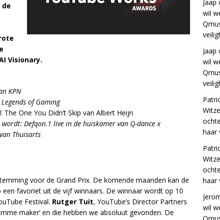
Jaap
 de
wil w
Qmus
veili
grote
e
Jaap
AI Visionary.
wil w
Qmus
veili
van KPN
Patri
n Legends of Gaming
Witze
: The One You Didn’t Skip van Albert Heijn
ocht
wordt: Defqon.1 live in de huiskamer van Q-dance x
haar 
 van Thuisarts
Patri
Witze
ocht
sstemming voor de Grand Prix. De komende maanden kan de
haar 
een favoriet uit de vijf winnaars. De winnaar wordt op 10
Jero
ouTube Festival.
Rutger Tuit
, YouTube’s Director Partners
wil w
 ‘slimme maker’ en die hebben we absoluut gevonden. De
Qmus