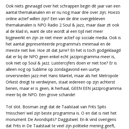
Ook niets gevraagd over het schrappen begin dit jaar van een
aantal themakanalen en er nu nog maar drie over zijn; Hoezo
online actief willen zijn? Een van de drie overgebleven
themakanalen is NPO Radio 2 Soul & Jazz, maar daar zit ook
al de klad in, want de site wordt al een tijd niet meer
bijgewerkt en zijn ze niet meer actief op sociale media. Ook is
het aantal gepresenteerde programma’s minimaal en de
meeste niet live. Hoe zit dat Jurre? En het is toch godgeklaagd
dat er bij de NPO geen enkel echt jazzprogramma meer is,
ook niet op Soul & jazz. Luistercijfers doen er niet toe? Er is
alleen nog op Sublime op zondagavond een uurtje
onversneden jazz met Hans Mantel, maar als het Metropole
Orkest dreigt te verdwijnen, staat iedereen op zijn achterst
benen, maar er is geen, ik herhaal, GEEN EEN jazzprogramma
meer bij de NPO. Een grove schande!
Tot slot. Bosman zegt dat de Taalstaat van Frits Spits
‘misschien’ wel zijn beste programma is. O en dat is niet het
monument De Avondspits? Daggutwel. En ik vind overigens
dat Frits in De Taalstaat te veel zijn politieke mening geeft,