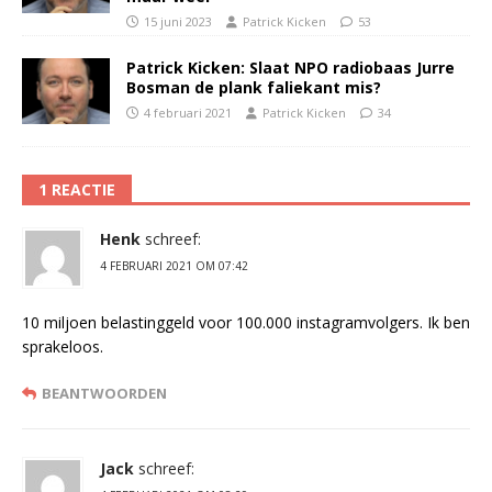
15 juni 2023
Patrick Kicken
53
Patrick Kicken: Slaat NPO radiobaas Jurre
Bosman de plank faliekant mis?
4 februari 2021
Patrick Kicken
34
1 REACTIE
Henk
schreef:
4 FEBRUARI 2021 OM 07:42
10 miljoen belastinggeld voor 100.000 instagramvolgers. Ik ben
sprakeloos.
BEANTWOORDEN
Jack
schreef: