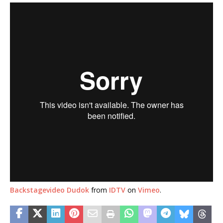
Backstagevideo Dudok
from
IDTV
on
Vimeo
.