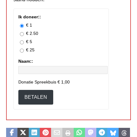
Ik doneer::
€ 1
€ 2.50
€ 5
€ 25
Naam::
Donatie Spreekbuis
€ 1,00
BETALEN