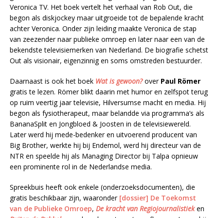
Veronica TV. Het boek vertelt het verhaal van Rob Out, die
begon als diskjockey maar uitgroeide tot de bepalende kracht
achter Veronica. Onder zijn leiding maakte Veronica de stap
van zeezender naar publieke omroep en later naar een van de
bekendste televisiemerken van Nederland. De biografie schetst
Out als visionair, eigenzinnig en soms omstreden bestuurder.
Daarnaast is ook het boek
Wat is gewoon?
over
Paul Römer
gratis te lezen. Römer blikt daarin met humor en zelfspot terug
op ruim veertig jaar televisie, Hilversumse macht en media. Hij
begon als fysiotherapeut, maar belandde via programma’s als
BananaSplit en Jongbloed & Joosten in de televisiewereld.
Later werd hij mede-bedenker en uitvoerend producent van
Big Brother, werkte hij bij Endemol, werd hij directeur van de
NTR en speelde hij als Managing Director bij Talpa opnieuw
een prominente rol in de Nederlandse media.
Spreekbuis heeft ook enkele (onderzoeksdocumenten), die
gratis beschikbaar zijn, waaronder
[dossier] De Toekomst
van de Publieke Omroep
,
De kracht van Regiojournalistiek
en