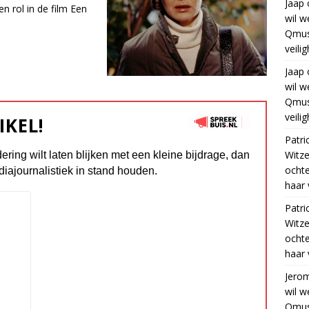
Jaap
n rol in de film Een
wil w
Qmus
veili
Jaap
wil w
Qmus
veili
IKEL!
Patri
Witze
dering wilt laten blijken met een kleine bijdrage, dan
ocht
diajournalistiek in stand houden.
haar 
Patri
Witze
ocht
haar 
Jero
wil w
Qmus