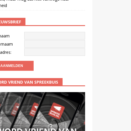
gheid
EUWSBRIEF
naam
ernaam
adres:
RD VRIEND VAN SPREEKBUIS