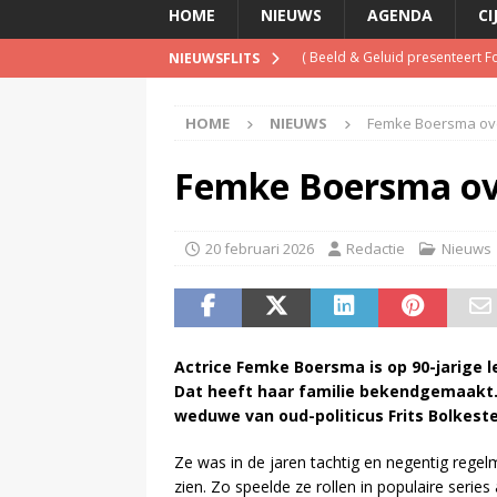
HOME
NIEUWS
AGENDA
CI
(
Beeld & Geluid presenteert 
NIEUWSFLITS
(
Spotify brengt advertentiemo
HOME
NIEUWS
Femke Boersma ov
(
Disney overweegt gratis str
(
NPO-manager Menno de Boer 
Femke Boersma ov
(
Jerney Kaagman overleden
)
20 februari 2026
Redactie
Nieuws
Actrice Femke Boersma is op 90-jarige l
Dat heeft haar familie bekendgemaakt
weduwe van oud-politicus Frits Bolkeste
Ze was in de jaren tachtig en negentig regelm
zien. Zo speelde ze rollen in populaire serie