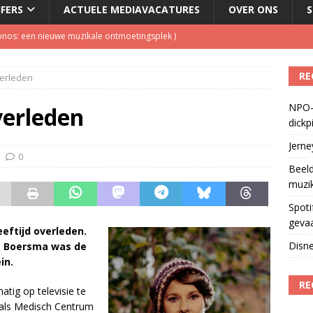
JFERS
ACTUELE MEDIAVACATURES
OVER ONS
S
Fonos: een nieuwe muzikale ontmoetingsplek
)
del podcasts in gevaar met skipknop
)
RE
erleden
eamingkanalen
)
NPO-
geschorst na dickpic in groepsapp
)
erleden
dickp
Jern
0
Beeld
muzi
Spoti
geva
eeftijd overleden.
Disne
. Boersma was de
in.
RE
atig op televisie te
s als Medisch Centrum