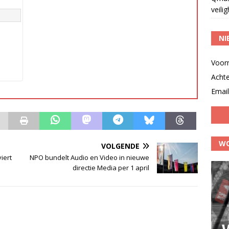
veili
NI
Voor
Acht
Email
WO
VOLGENDE
iert
NPO bundelt Audio en Video in nieuwe
directie Media per 1 april