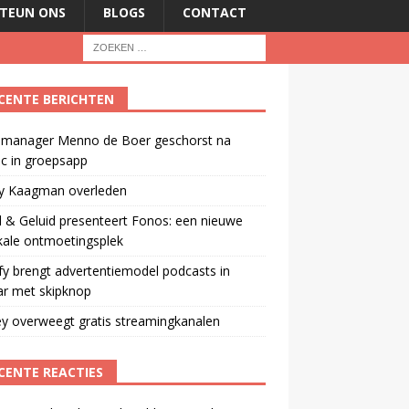
TEUN ONS
BLOGS
CONTACT
CENTE BERICHTEN
manager Menno de Boer geschorst na
ic in groepsapp
ey Kaagman overleden
 & Geluid presenteert Fonos: een nieuwe
kale ontmoetingsplek
fy brengt advertentiemodel podcasts in
ar met skipknop
y overweegt gratis streamingkanalen
CENTE REACTIES