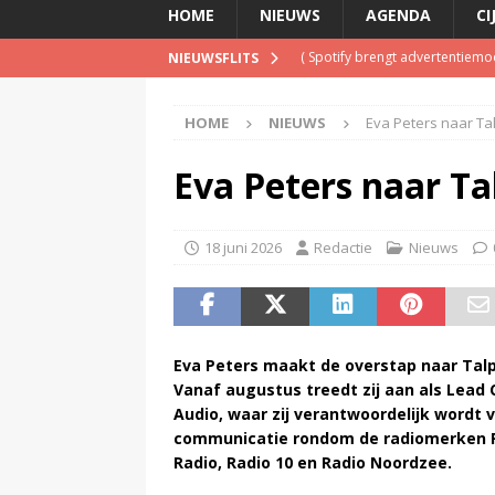
HOME
NIEUWS
AGENDA
CI
(
Spotify brengt advertentiemo
NIEUWSFLITS
(
Disney overweegt gratis str
HOME
NIEUWS
Eva Peters naar Ta
(
Onderzoek: helft Nederlander
(
NPO Soul & Jazz stopt al per
Eva Peters naar T
(
Beeld & Geluid presenteert 
18 juni 2026
Redactie
Nieuws
Eva Peters maakt de overstap naar Tal
Vanaf augustus treedt zij aan als Lea
Audio, waar zij verantwoordelijk wordt 
communicatie rondom de radiomerken R
Radio, Radio 10 en Radio Noordzee.