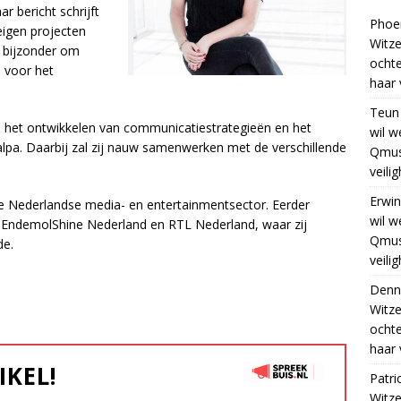
r bericht schrijft
Phoe
 eigen projecten
Witze
l bijzonder om
ocht
e voor het
haar 
Teun
 op het ontwikkelen van communicatiestrategieën en het
wil w
lpa. Daarbij zal zij nauw samenwerken met de verschillende
Qmus
veili
Erwin
de Nederlandse media- en entertainmentsector. Eerder
wil w
, EndemolShine Nederland en RTL Nederland, waar zij
Qmus
de.
veili
Denn
Witze
ocht
haar 
IKEL!
Patri
Witze