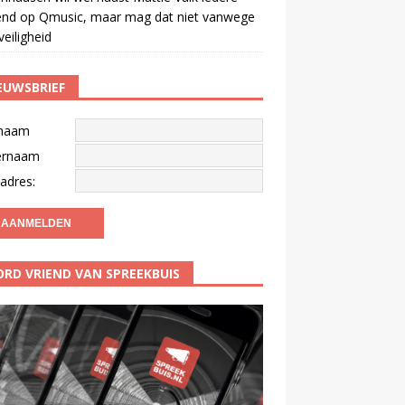
end op Qmusic, maar mag dat niet vanwege
veiligheid
EUWSBRIEF
naam
ernaam
adres:
RD VRIEND VAN SPREEKBUIS