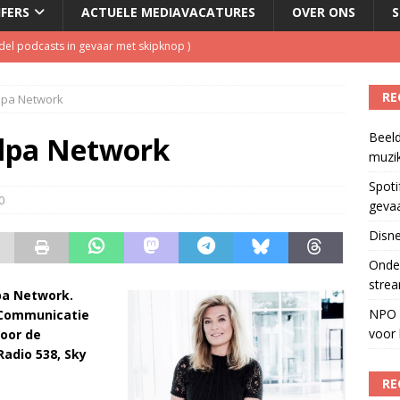
JFERS
ACTUELE MEDIAVACATURES
OVER ONS
S
del podcasts in gevaar met skipknop
)
eamingkanalen
)
RE
lpa Network
s betaalt voor streamingdienst die nauwelijks wordt gebruikt
)
Beeld
 1 september, goed voor besparing van bijna 250.000 euro
)
alpa Network
muzi
Fonos: een nieuwe muzikale ontmoetingsplek
)
Spoti
0
geva
Disne
Onder
strea
pa Network.
NPO S
d Communicatie
voor 
voor de
adio 538, Sky
RE