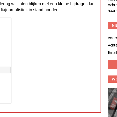
dering wilt laten blijken met een kleine bijdrage, dan
ocht
diajournalistiek in stand houden.
haar 
NI
Voor
Acht
Email
WO