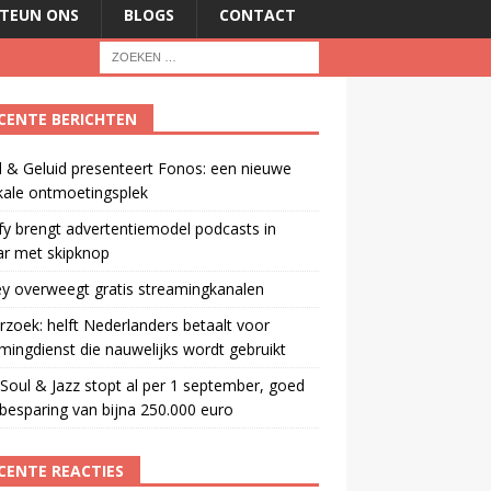
TEUN ONS
BLOGS
CONTACT
CENTE BERICHTEN
 & Geluid presenteert Fonos: een nieuwe
kale ontmoetingsplek
fy brengt advertentiemodel podcasts in
ar met skipknop
y overweegt gratis streamingkanalen
zoek: helft Nederlanders betaalt voor
mingdienst die nauwelijks wordt gebruikt
oul & Jazz stopt al per 1 september, goed
besparing van bijna 250.000 euro
CENTE REACTIES