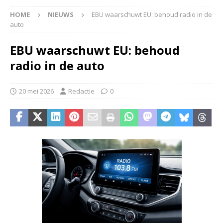
HOME
NIEUWS
EBU waarschuwt EU: behoud radio in de
auto
EBU waarschuwt EU: behoud
radio in de auto
20 mei 2026
Redactie
0