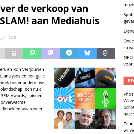
Fonos: een nieuwe muzikale ontmoetingsplek
)
over de verkoop van
muzi
Spoti
SLAM! aan Mediahuis
geva
Disne
age
2
Onder
strea
NPO S
voor 
jders en Ron Vergouwen
, analyses en een gulle
RE
 week onder andere over
iolandschap, een nu al
Phoe
, 3FM Awards, spinnen
Witze
n onverwachte
ocht
radiohelden waaronder
haar 
Teun
wil w