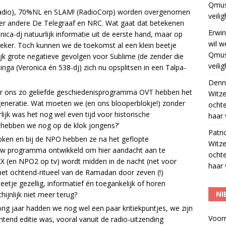
Qmus
Radio), 70%NL en SLAM! (RadioCorp) worden overgenomen
veili
der andere De Telegraaf en NRC. Wat gaat dat betekenen
Erwin
onica-dj natuurlijk informatie uit de eerste hand, maar op
wil w
zeker. Toch kunnen we de toekomst al een klein beetje
Qmus
lijk grote negatieve gevolgen voor Sublime (de zender die
veili
inga (Veronica én 538-dj) zich nu opsplitsen in een Talpa-
Denn
or ons zo geliefde geschiedenisprogramma OVT hebben het
Witze
eneratie. Wat moeten we (en ons blooperblokje!) zonder
ocht
ijk was het nog wel even tijd voor historische
haar 
hebben we nog op de klok jongens?’
Patri
ken en bij de NPO hebben ze na het geflopte
Witze
euw programma ontwikkeld om hier aandacht aan te
ocht
KX (en NPO2 op tv) wordt midden in de nacht (net voor
haar 
t ochtend-ritueel van de Ramadan door zeven (!)
eetje gezellig, informatief én toegankelijk of horen
NI
ijnlijk niet meer terug?
rig jaar hadden we nog wel een paar kritiekpuntjes, we zijn
Voor
ntend editie was, vooral vanuit de radio-uitzending