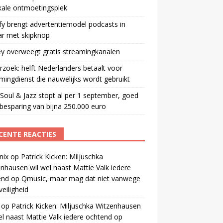
kale ontmoetingsplek
fy brengt advertentiemodel podcasts in
ar met skipknop
y overweegt gratis streamingkanalen
zoek: helft Nederlanders betaalt voor
mingdienst die nauwelijks wordt gebruikt
oul & Jazz stopt al per 1 september, goed
besparing van bijna 250.000 euro
CENTE REACTIES
nix
op
Patrick Kicken: Miljuschka
nhausen wil wel naast Mattie Valk iedere
end op Qmusic, maar mag dat niet vanwege
veiligheid
op
Patrick Kicken: Miljuschka Witzenhausen
el naast Mattie Valk iedere ochtend op