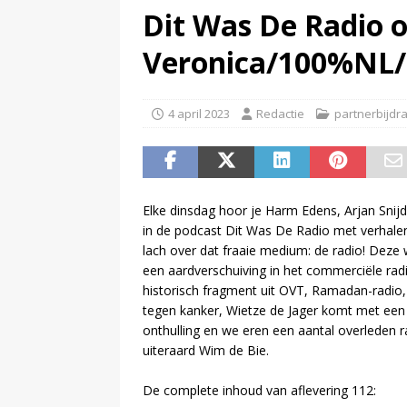
(
Beeld & Geluid presenteert 
Dit Was De Radio 
Veronica/100%NL/
4 april 2023
Redactie
partnerbijdr
Elke dinsdag hoor je Harm Edens, Arjan Sni
in de podcast Dit Was De Radio met verhalen
lach over dat fraaie medium: de radio! Deze
een aardverschuiving in het commerciële rad
historisch fragment uit OVT, Ramadan-radio
tegen kanker, Wietze de Jager komt met ee
onthulling en we eren een aantal overleden 
uiteraard Wim de Bie.
De complete inhoud van aflevering 112: