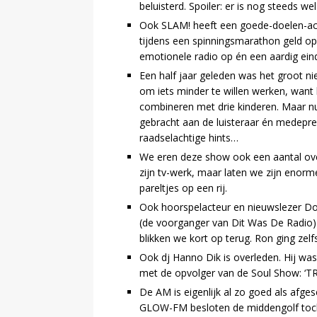
beluisterd. Spoiler: er is nog steeds w
Ook SLAM! heeft een goede-doelen-acti
tijdens een spinningsmarathon geld op
emotionele radio op én een aardig ein
Een half jaar geleden was het groot n
om iets minder te willen werken, want
combineren met drie kinderen. Maar n
gebracht aan de luisteraar én medepr
raadselachtige hints…
We eren deze show ook een aantal ove
zijn tv-werk, maar laten we zijn enorm
pareltjes op een rij.
Ook hoorspelacteur en nieuwslezer Dona
(de voorganger van Dit Was De Radio) 
blikken we kort op terug. Ron ging zelfs
Ook dj Hanno Dik is overleden. Hij was
met de opvolger van de Soul Show: ‘TR
De AM is eigenlijk al zo goed als afge
GLOW-FM besloten de middengolf toch