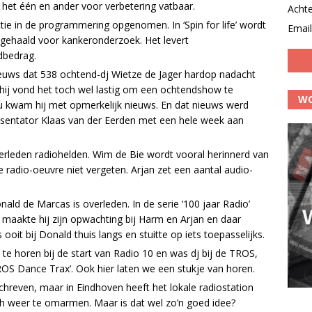
el het één en ander voor verbetering vatbaar.
Acht
e in de programmering opgenomen. In ‘Spin for life’ wordt
Email
gehaald voor kankeronderzoek. Het levert
dbedrag.
ieuws dat 538 ochtend-dj Wietze de Jager hardop nadacht
 hij vond het toch wel lastig om een ochtendshow te
WO
u kwam hij met opmerkelijk nieuws. En dat nieuws werd
esentator Klaas van der Eerden met een hele week aan
rleden radiohelden. Wim de Bie wordt vooral herinnerd van
e radio-oeuvre niet vergeten. Arjan zet een aantal audio-
ld de Marcas is overleden. In de serie ‘100 jaar Radio’
maakte hij zijn opwachting bij Harm en Arjan en daar
 ooit bij Donald thuis langs en stuitte op iets toepasselijks.
 te horen bij de start van Radio 10 en was dj bij de TROS,
OS Dance Trax’. Ook hier laten we een stukje van horen.
schreven, maar in Eindhoven heeft het lokale radiostation
 weer te omarmen. Maar is dat wel zo’n goed idee?