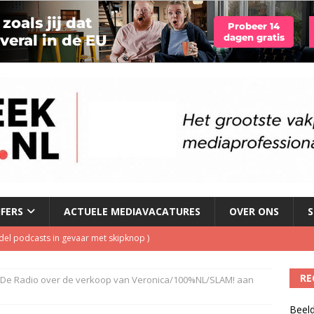
JFERS
ACTUELE MEDIAVACATURES
OVER ONS
S
del podcasts in gevaar met skipknop
)
eamingkanalen
)
s betaalt voor streamingdienst die nauwelijks wordt gebruikt
)
RE
 De Radio over de verkoop van Veronica/100%NL/SLAM! aan
 1 september, goed voor besparing van bijna 250.000 euro
)
Beeld