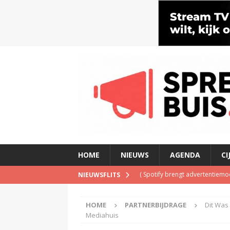
HOME
NIEUWS
AGENDA
CI
(
Spotify brengt advertentiemo
NIEUWSFLITS
(
Disney overweegt gratis str
(
Onderzoek: helft Nederlander
HOME
PARTNERBIJDRAGE
Dit Was
Mediahuis
(
NPO Soul & Jazz stopt al per