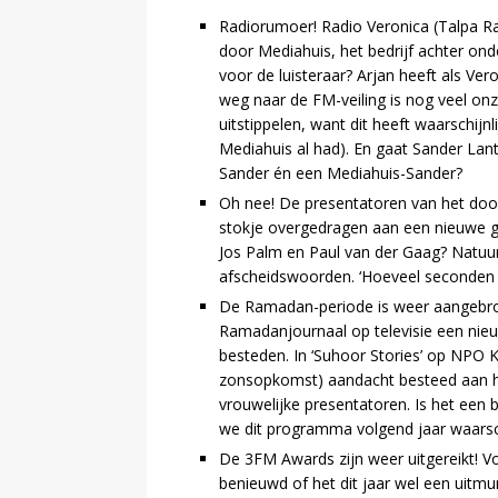
Radiorumoer! Radio Veronica (Talpa 
door Mediahuis, het bedrijf achter on
voor de luisteraar? Arjan heeft als Ver
weg naar de FM-veiling is nog veel on
uitstippelen, want dit heeft waarschijn
Mediahuis al had). En gaat Sander Lant
Sander én een Mediahuis-Sander?
Oh nee! De presentatoren van het do
stokje overgedragen aan een nieuwe g
Jos Palm en Paul van der Gaag? Natuurl
afscheidswoorden. ‘Hoeveel seconden 
De Ramadan-periode is weer aangebro
Ramadanjournaal op televisie een ni
besteden. In ‘Suhoor Stories’ op NPO 
zonsopkomst) aandacht besteed aan he
vrouwelijke presentatoren. Is het een b
we dit programma volgend jaar waarsch
De 3FM Awards zijn weer uitgereikt! Vo
benieuwd of het dit jaar wel een uitmu