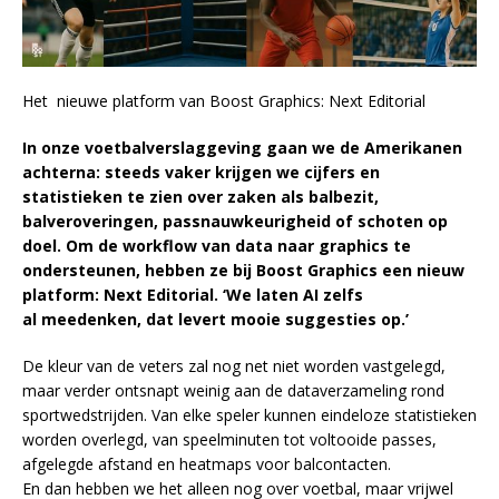
Het nieuwe platform van Boost Graphics: Next Editorial
In onze
voetbal
verslaggeving gaan we de Amerikanen
achterna:
steeds vaker krijgen we cijfers en
statistieken te zien over zaken als balbezit,
balveroveringen, passnauwkeurigheid of schoten op
doel. Om de workflow
van
data
naar graphic
s
te
ondersteunen, hebben ze
b
ij
Boost Graphics
een nieuw
platform: Next Editorial.
‘We laten AI
zelfs
al
meedenken, dat levert mooie suggesties op.’
De kleur van de veters zal nog net niet worden vastgelegd,
maar verder ontsnapt weinig aan de dataverzameling rond
sportwedstrijden. Van elke speler kunnen eindeloze statistieken
worden overlegd, van speelminuten tot voltooide passes,
afgelegde afstand en heatmaps voor balcontacten.
En dan hebben we het alleen nog over voetbal, maar vrijwel