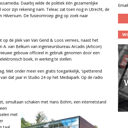
ssamedia. Daarbij wilde de politiek één gezamenlijke
Email
l voor zijn rekening nam. Teleac zat toen nog in Utrecht, de
n Hilversum. De fusieomroep ging op zoek naar
WO
 op de plek van Van Gend & Loos verrees, naast het
n A. van Belkum van ingenieursbureau Arcadis (Articon)
nieuwe gebouw officieel in gebruik genomen door een
lektronisch boek, in werking te stellen.
dag. Met onder meer een gratis toegankelijk, ’spetterend
van dat jaar in Studio 24 op het Mediapark. Op de radio
t, simultaan schaken met Hans Böhm, een internetstand
 een
tselen met
er
 taal.