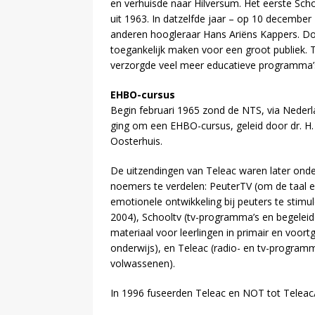
en verhuisde naar Hilversum. Het eerste Sch
uit 1963. In datzelfde jaar – op 10 december
anderen hoogleraar Hans Ariëns Kappers. Doe
toegankelijk maken voor een groot publiek. 
verzorgde veel meer educatieve programma’s
EHBO-cursus
Begin februari 1965 zond de NTS, via Nederl
ging om een EHBO-cursus, geleid door dr. H. 
Oosterhuis.
De uitzendingen van Teleac waren later onde
noemers te verdelen: PeuterTV (om de taal e
emotionele ontwikkeling bij peuters te stimu
2004), Schooltv (tv-programma’s en begelei
materiaal voor leerlingen in primair en voort
onderwijs), en Teleac (radio- en tv-program
volwassenen).
In 1996 fuseerden Teleac en NOT tot Telea