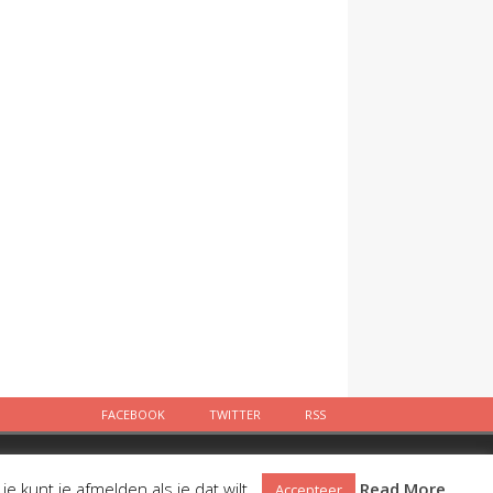
FACEBOOK
TWITTER
RSS
Facebook
Twitter
RSS
 kunt je afmelden als je dat wilt.
Read More
Accepteer