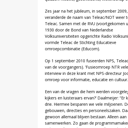
Zes jaar na het jubileum, in september 2009,
veranderde de naam van Teleac/NOT weer te
Teleac. Samen met de RVU (voortgekomen ui
1930 door de Bond van Nederlandse
Volksuniversiteiten opgerichte Radio Volksuniv
vormde Teleac de Stichting Educatieve
omroepcombinatie (Educom).
Op 1 september 2010 fuseerden NPS, Teleac 
van de voorgangers). ’Fusieomroep NTR vele 
interview in deze krant met NPS-directeur J
omroep voor informatie, educatie en cultuur.
Een van de vragen die hem werden voorgeleg
kijkers en luisteraars ervan?’ Daalmeijer: “
drie. Hiermee besparen we vele miljoenen. De
gebouwen, directies en personeelszaken. Daa
gewoon allemaal blijven bestaan. Alleen aa
samenwerken. Zo gaan de programmamakers