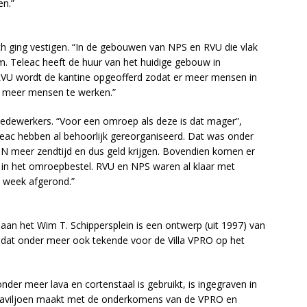
en.”
 ging vestigen. “In de gebouwen van NPS en RVU die vlak
um. Teleac heeft de huur van het huidige gebouw in
RVU wordt de kantine opgeofferd zodat er meer mensen in
 meer mensen te werken.”
medewerkers. “Voor een omroep als deze is dat mager”,
ac hebben al behoorlijk gereorganiseerd. Dat was onder
meer zendtijd en dus geld krijgen. Bovendien komen er
n het omroepbestel. RVU en NPS waren al klaar met
e week afgerond.”
aan het Wim T. Schippersplein is een ontwerp (uit 1997) van
dat onder meer ook tekende voor de Villa VPRO op het
er meer lava en cortenstaal is gebruikt, is ingegraven in
-paviljoen maakt met de onderkomens van de VPRO en