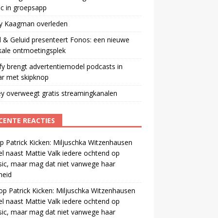
ic in groepsapp
ey Kaagman overleden
 & Geluid presenteert Fonos: een nieuwe
kale ontmoetingsplek
fy brengt advertentiemodel podcasts in
ar met skipknop
y overweegt gratis streamingkanalen
CENTE REACTIES
p
Patrick Kicken: Miljuschka Witzenhausen
el naast Mattie Valk iedere ochtend op
ic, maar mag dat niet vanwege haar
gheid
op
Patrick Kicken: Miljuschka Witzenhausen
el naast Mattie Valk iedere ochtend op
ic, maar mag dat niet vanwege haar