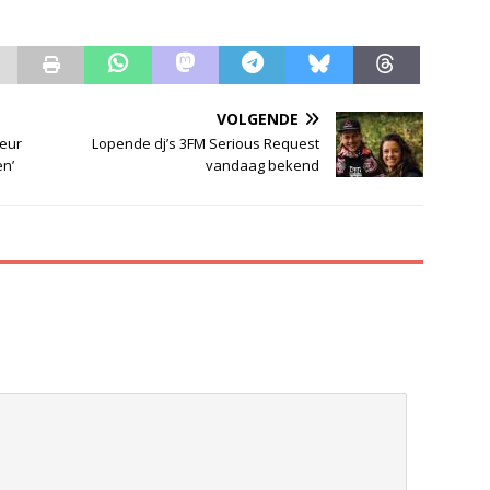
VOLGENDE
eur
Lopende dj’s 3FM Serious Request
n’
vandaag bekend