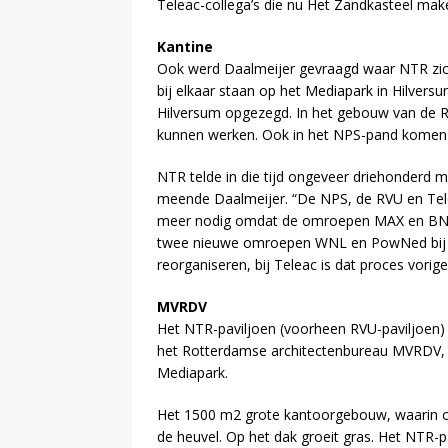
Teleac-collega’s die nu Het Zandkasteel mak
Kantine
Ook werd Daalmeijer gevraagd waar NTR zich
bij elkaar staan op het Mediapark in Hilvers
Hilversum opgezegd. In het gebouw van de 
kunnen werken. Ook in het NPS-pand komen
NTR telde in die tijd ongeveer driehonderd 
meende Daalmeijer. “De NPS, de RVU en Tele
meer nodig omdat de omroepen MAX en BNN 
twee nieuwe omroepen WNL en PowNed bij i
reorganiseren, bij Teleac is dat proces vorig
MVRDV
Het NTR-paviljoen (voorheen RVU-paviljoen) 
het Rotterdamse architectenbureau MVRDV, 
Mediapark.
Het 1500 m2 grote kantoorgebouw, waarin ond
de heuvel. Op het dak groeit gras. Het NTR