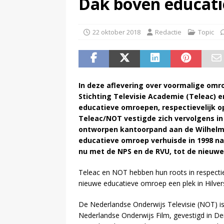
Dak boven educat
(
NPO-manager Menno de Boer 
22 oktober 2018
Redactie
Topic
In deze aflevering over voormalige om
Stichting Televisie Academie (Teleac) 
educatieve omroepen, respectievelijk op
Teleac/NOT vestigde zich vervolgens in
ontworpen kantoorpand aan de Wilhelmi
educatieve omroep verhuisde in 1998 na
nu met de NPS en de RVU, tot de nieuw
Teleac en NOT hebben hun roots in respectie
nieuwe educatieve omroep een plek in Hilve
De Nederlandse Onderwijs Televisie (NOT) is
Nederlandse Onderwijs Film, gevestigd in D