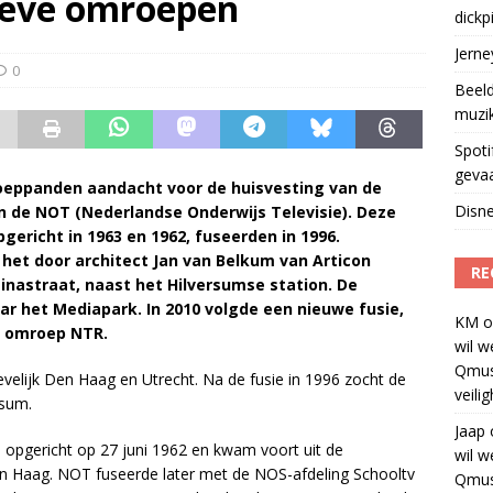
ieve omroepen
dickp
geschorst na dickpic in groepsapp
)
Jern
0
Beeld
muzi
Spoti
geva
roeppanden aandacht voor de huisvesting van de
Disne
en de NOT (Nederlandse Onderwijs Televisie). Deze
gericht in 1963 en 1962, fuseerden in 1996.
 het door architect Jan van Belkum van Articon
RE
nastraat, naast het Hilversumse station. De
ar het Mediapark. In 2010 volgde een nieuwe fusie,
KM
o
e omroep NTR.
wil w
Qmus
velijk Den Haag en Utrecht. Na de fusie in 1996 zocht de
veili
rsum.
Jaap
 opgericht op 27 juni 1962 en kwam voort uit de
wil w
en Haag. NOT fuseerde later met de NOS-afdeling Schooltv
Qmus