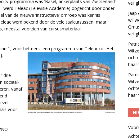
ooltv-programma was ’Basel, ankerplaats van Zwitserland’
veili
 – werd Teleac (Televisie Academie) opgericht door onder
Jaap
l van de nieuwe ’instructieve’ omroep was kennis
wil w
Teleac werd bekend door de vele taalcursussen, maar
Qmus
, meestal voorzien van cursusmateriaal.
veili
Patri
and 1, voor het eerst een programma van Teleac uit. Het
Witze
J.
ocht
haar 
Patri
r drie
Witze
n sociaal-
ocht
leren, vanaf
haar 
dend
gezet
ma’s voor
NI
Voor
c/NOT.
Acht