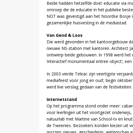
Beide hadden hetzelfde doel: educatie via ma
omroep die de educatie in het publieke beste
NOT was gevestigd aan het Noordse Bosje i
gezamenlijke huisvesting in de mediastad.
Van Gend & Loos
Die werd gevonden in het kantoorgebouw dat
nieuwe NS-station met kantoren. Architect Ja
ontwierp beide gebouwen. In 1998 werd het 
‘interactief monumentaal entree object’, een e
In 2003 vierde Teleac zijn veertigste verjaar
mediafeest voor jong en oud’, begin oktober 
werd live verslag gedaan van de festiviteiten.
Internetstand
Op het programma stond onder meer: cabare
voor leerlingen uit het voortgezet onderwijs,
natuurlab met Martine van School-tv en knu
de Tweenies. Bezoekers konden kiezen uit vi
quizzen: nieuws, geschiedenis, wetenschap en