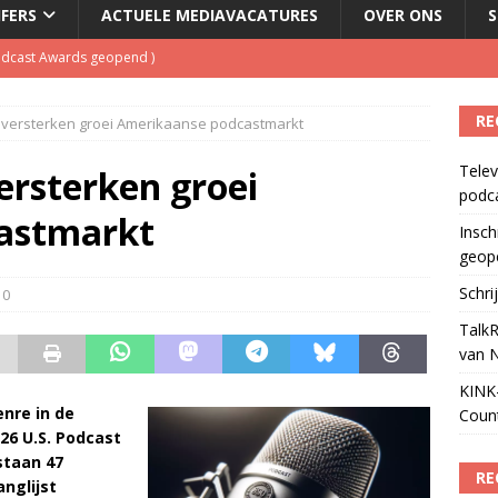
JFERS
ACTUELE MEDIAVACATURES
OVER ONS
S
Podcast Awards geopend
)
kbuis.nl Nieuwsbrief
)
RE
 versterken groei Amerikaanse podcastmarkt
tuele nieuwspodcast van Nederland
)
Telev
 lanceert Jolene Country Radio
)
ersterken groei
podc
ls apparaat voor podcasts
)
astmarkt
Insch
geop
Schri
0
TalkR
van 
KINK-
nre in de
Coun
026 U.S. Podcast
 staan 47
RE
nglijst