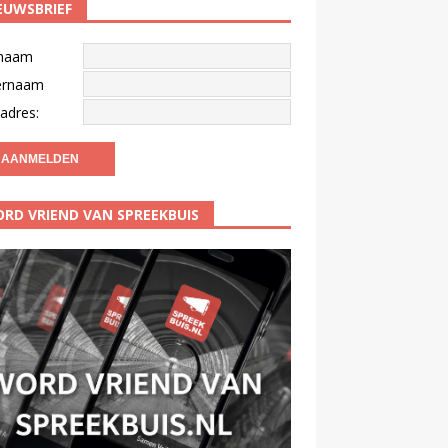
EUWSBRIEF
naam
ernaam
adres:
RD VRIEND VAN SPREEKBUIS