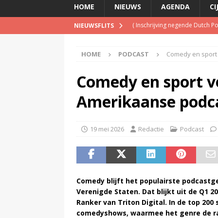
HOME
NIEUWS
AGENDA
CI
(
Inschrijving negende Dutch 
NIEUWSFLITS
(
Schrijf je nu in voor de Spree
HOME
PODCAST
Comedy en sport
(
TalkRadio lanceert meest ac
(
KINK-oprichter Leon Ramakers
Comedy en sport v
(
Televisie wint snel terrein a
Amerikaanse podc
19 mei 2026
Redactie
Podcast
Comedy blijft het populairste podcastge
Verenigde Staten. Dat blijkt uit de Q1 2
Ranker van Triton Digital. In de top 200
comedyshows, waarmee het genre de ra