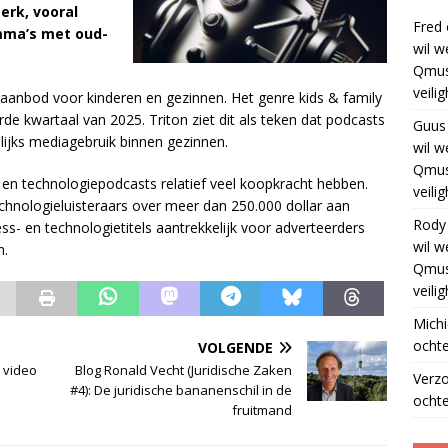
erk, vooral
Fred
mma’s met oud-
wil w
Qmus
veili
 aanbod voor kinderen en gezinnen. Het genre kids & family
de kwartaal van 2025. Triton ziet dit als teken dat podcasts
Guus
ijks mediagebruik binnen gezinnen.
wil w
Qmus
e en technologiepodcasts relatief veel koopkracht hebben.
veili
chnologieluisteraars over meer dan 250.000 dollar aan
Rody
s- en technologietitels aantrekkelijk voor adverteerders
wil w
n.
Qmus
veili
Michi
ochte
VOLGENDE
 video
Blog Ronald Vecht (Juridische Zaken
Verz
#4): De juridische bananenschil in de
ochte
fruitmand