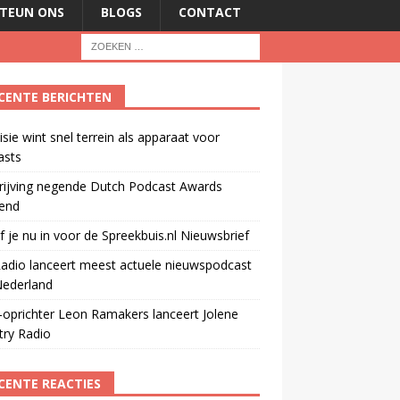
TEUN ONS
BLOGS
CONTACT
CENTE BERICHTEN
isie wint snel terrein als apparaat voor
asts
rijving negende Dutch Podcast Awards
end
jf je nu in voor de Spreekbuis.nl Nieuwsbrief
adio lanceert meest actuele nieuwspodcast
Nederland
oprichter Leon Ramakers lanceert Jolene
try Radio
CENTE REACTIES