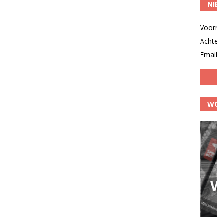
NI
Voor
Acht
Email
WO