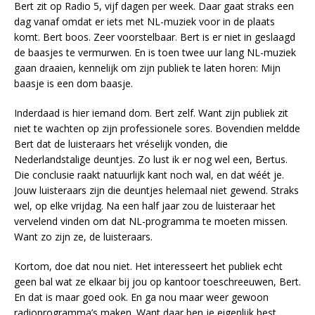
Bert zit op Radio 5, vijf dagen per week. Daar gaat straks een
dag vanaf omdat er iets met NL-muziek voor in de plaats
komt. Bert boos. Zeer voorstelbaar. Bert is er niet in geslaagd
de baasjes te vermurwen. En is toen twee uur lang NL-muziek
gaan draaien, kennelijk om zijn publiek te laten horen: Mijn
baasje is een dom baasje.
Inderdaad is hier iemand dom. Bert zelf. Want zijn publiek zit
niet te wachten op zijn professionele sores. Bovendien meldde
Bert dat de luisteraars het vréselijk vonden, die
Nederlandstalige deuntjes. Zo lust ik er nog wel een, Bertus.
Die conclusie raakt natuurlijk kant noch wal, en dat wéét je.
Jouw luisteraars zijn die deuntjes helemaal niet gewend. Straks
wel, op elke vrijdag. Na een half jaar zou de luisteraar het
vervelend vinden om dat NL-programma te moeten missen.
Want zo zijn ze, de luisteraars.
Kortom, doe dat nou niet. Het interesseert het publiek echt
geen bal wat ze elkaar bij jou op kantoor toeschreeuwen, Bert.
En dat is maar goed ook. En ga nou maar weer gewoon
radioprogramma’s maken. Want daar ben je eigenlijk best