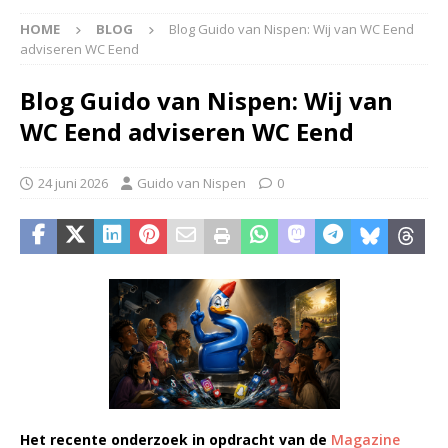
HOME
BLOG
Blog Guido van Nispen: Wij van WC Eend
adviseren WC Eend
Blog Guido van Nispen: Wij van
WC Eend adviseren WC Eend
24 juni 2026
Guido van Nispen
0
Het recente onderzoek in opdracht van de
Magazine