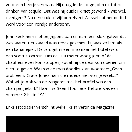
voor een beetje vermaak. Hij daagde de jonge John uit tot het
drinken van tequila. Dat was hij duidelijk niet gewend – wie wel,
overigens? Na een stuk of vijf borrels zei Wessel dat het nu tijd
werd voor een ‘rondje andersom’.
John keek hem niet begrijpend aan en nam een slok: gatver dat
was water! Het kwaad was reeds geschiet, hij was zo lam als
een kanariepiet. De terugrit in een limo naar het hotel werd
een soort stoptrein. Om de 100 meter vroeg John of de
chauffeur even kon stoppen, zodat hij de deur kon openen om
over te geven. Waarop de man doodleuk antwoordde: „Geen
probleem, Grace Jones nam die moeite niet vorige week…”
Wat wil je ook van de zangeres met het profiel van een
champagnekurk? Haar I’ve Seen That Face Before was een
nummer-2-hit in 1981.
Eriks Hitdossier verschijnt wekelijks in Veronica Magazine.