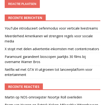
RECENTE BERICHTEN
YouTube introduceert oefenmodus voor verticale livestreams
Meerderheid Amerikanen wil strengere regels voor sociale
media
X stopt met delen advertentie-inkomsten met contentcreators
Paramount garandeert bioscopen jaarlijks 30 films bij
overname Warner Bros
Netflix wil met GTA VI uitgroeien tot lanceerplatform voor
entertainment
RECENTE REACTIES
Martin
op
NOS-omroepster Noortje Roll overleden
Bram van Haaren
op
Patrick Kicken: Miljuschka Witzenhausen