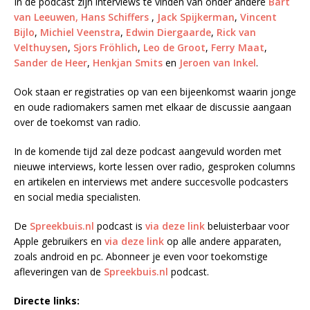
In de podcast zijn interviews te vinden van onder andere
Bart
van Leeuwen,
Hans Schiffers
,
Jack Spijkerman
,
Vincent
Bijlo
,
Michiel Veenstra
,
Edwin Diergaarde
,
Rick van
Velthuysen
,
Sjors Fröhlich
,
Leo de Groot
,
Ferry Maat
,
Sander de Heer
,
Henkjan Smits
en
Jeroen van Inkel
.
Ook staan er registraties op van een bijeenkomst waarin jonge
en oude radiomakers samen met elkaar de discussie aangaan
over de toekomst van radio.
In de komende tijd zal deze podcast aangevuld worden met
nieuwe interviews, korte lessen over radio, gesproken columns
en artikelen en interviews met andere succesvolle podcasters
en social media specialisten.
De
Spreekbuis.nl
podcast is
via deze link
beluisterbaar voor
Apple gebruikers en
via deze link
op alle andere apparaten,
zoals android en pc. Abonneer je even voor toekomstige
afleveringen van de
Spreekbuis.nl
podcast.
Directe links: