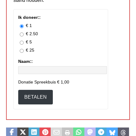
stand houden.
Ik doneer::
€ 1
€ 2.50
€ 5
€ 25
Naam::
Donatie Spreekbuis
€ 1,00
BETALEN