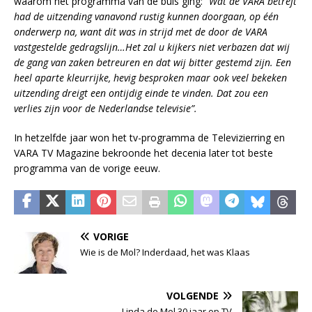
waarom het programma van de buis ging:
“Wat de VARA betreft
had de uitzending vanavond rustig kunnen doorgaan, op één
onderwerp na, want dit was in strijd met de door de VARA
vastgestelde gedragslijn…Het zal u kijkers niet verbazen dat wij
de gang van zaken betreuren en dat wij bitter gestemd zijn. Een
heel aparte kleurrijke, hevig besproken maar ook veel bekeken
uitzending dreigt een ontijdig einde te vinden. Dat zou een
verlies zijn voor de Nederlandse televisie”.
In hetzelfde jaar won het tv-programma de Televizierring en
VARA TV Magazine bekroonde het decenia later tot beste
programma van de vorige eeuw.
VORIGE
Wie is de Mol? Inderdaad, het was Klaas
VOLGENDE
Linda de Mol 30 jaar op TV