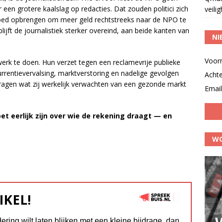
r een grotere kaalslag op redacties. Dat zouden politici zich
veili
moed opbrengen om meer geld rechtstreeks naar de NPO te
lijft de journalistiek sterker overeind, aan beide kanten van
NI
Voor
erk te doen. Hun verzet tegen een reclamevrije publieke
rentievervalsing, marktverstoring en nadelige gevolgen
Acht
afvragen wat zij werkelijk verwachten van een gezonde markt
Email
et eerlijk zijn over wie de rekening draagt — en
WO
IKEL!
dering wilt laten blijken met een kleine bijdrage, dan