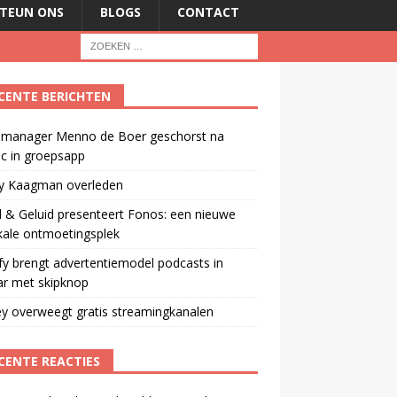
TEUN ONS
BLOGS
CONTACT
CENTE BERICHTEN
manager Menno de Boer geschorst na
ic in groepsapp
ey Kaagman overleden
 & Geluid presenteert Fonos: een nieuwe
kale ontmoetingsplek
fy brengt advertentiemodel podcasts in
ar met skipknop
y overweegt gratis streamingkanalen
CENTE REACTIES