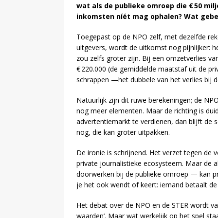
wat als de publieke omroep die € 50 mil
inkomsten níét mag ophalen? Wat gebe
Toegepast op de NPO zelf, met dezelfde reke
uitgevers, wordt de uitkomst nog pijnlijker: 
zou zelfs groter zijn. Bij een omzetverlies 
€ 220.000 (de gemiddelde maatstaf uit de p
schrappen —het dubbele van het verlies bij 
Natuurlijk zijn dit ruwe berekeningen; de NPO
nog meer elementen. Maar de richting is duid
advertentiemarkt te verdienen, dan blijft de s
nog, die kan groter uitpakken.
De ironie is schrijnend. Het verzet tegen de 
private journalistieke ecosysteem. Maar de al
doorwerken bij de publieke omroep — kan pre
je het ook wendt of keert: iemand betaalt de
Het debat over de NPO en de STER wordt vaak
waarden’. Maar wat werkelijk op het spel staa