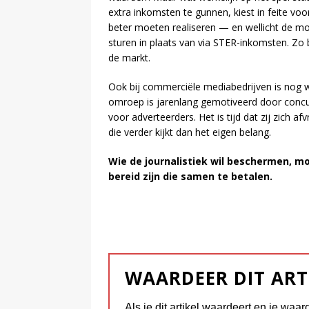
extra inkomsten te gunnen, kiest in feite voo
beter moeten realiseren — en wellicht de 
sturen in plaats van via STER-inkomsten. Zo b
de markt.
Ook bij commerciële mediabedrijven is nog w
omroep is jarenlang gemotiveerd door concur
voor adverteerders. Het is tijd dat zij zich 
die verder kijkt dan het eigen belang.
Wie de journalistiek wil beschermen, mo
bereid zijn die samen te betalen.
WAARDEER DIT ART
Als je dit artikel waardeert en je waar