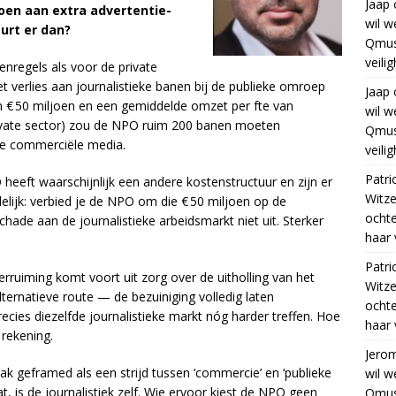
Jaap
joen aan extra advertentie-
wil w
urt er dan?
Qmus
veili
nregels als voor de private
het verlies aan journalistieke banen bij de publieke omroep
Jaap
van € 50 miljoen en een gemiddelde omzet per fte van
wil w
rivate sector) zou de NPO ruim 200 banen moeten
Qmus
de commerciële media.
veili
Patri
 heeft waarschijnlijk een andere kostenstructuur en zijn er
Witze
elijk: verbied je de NPO om die € 50 miljoen op de
ocht
chade aan de journalistieke arbeidsmarkt niet uit. Sterker
haar 
Patri
verruiming komt voort uit zorg over de uitholling van het
Witze
ternatieve route — de bezuiniging volledig laten
ocht
cies diezelfde journalistieke markt nóg harder treffen. Hoe
haar 
 rekening.
Jero
 geframed als een strijd tussen ‘commercie’ en ‘publieke
wil w
t, is de journalistiek zelf. Wie ervoor kiest de NPO geen
Qmus