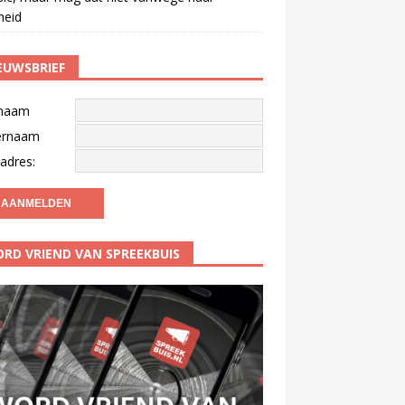
gheid
EUWSBRIEF
naam
ernaam
adres:
RD VRIEND VAN SPREEKBUIS