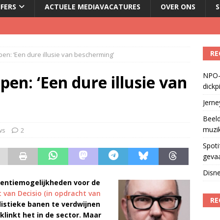
JFERS
ACTUELE MEDIAVACATURES
OVER ONS
S
Fonos: een nieuwe muzikale ontmoetingsplek
)
RE
en: ‘Een dure illusie van bescherming’
del podcasts in gevaar met skipknop
)
NPO-
eamingkanalen
)
en: ‘Een dure illusie van
dickp
geschorst na dickpic in groepsapp
)
Jern
Beeld
muzi
ws
2
Spoti
geva
Disne
tentiemogelijkheden voor de
 van Decisio (in opdracht van
RE
alistieke banen te verdwijnen
 klinkt het in de sector. Maar