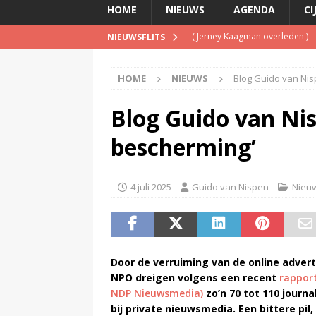
HOME
NIEUWS
AGENDA
CI
(
Jerney Kaagman overleden
)
NIEUWSFLITS
(
Beeld & Geluid presenteert 
HOME
NIEUWS
Blog Guido van Nisp
(
Spotify brengt advertentiemo
(
Disney overweegt gratis str
Blog Guido van Nisp
(
NPO-manager Menno de Boer 
bescherming’
4 juli 2025
Guido van Nispen
Nieu
Door de verruiming van de online adver
NPO dreigen volgens een recent
rapport
NDP Nieuwsmedia)
zo’n 70 tot 110 journ
bij private nieuwsmedia. Een bittere pil,