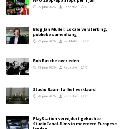
NPO Zapp-app stopt per 1 juli
29 juni 2026
Redactie
0
Blog Jan Müller: Lokale versterking,
publieke samenhang
29 juni 2026
Jan Müller
0
Bob Rusche overleden
28 juni 2026
Redactie
0
Studio Baarn failliet verklaard
28 juni 2026
Redactie
0
PlayStation verwijdert gekochte
StudioCanal-films in meerdere Europese
landen