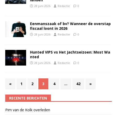
28 juni 2026
Redactie
0
Eenmanszaak of bv? Wanneer de overstap
fiscaal loont in 2026
28 juni 2026
Redactie
0
Hunted VIPS vs Het Jachtseizoen: Most Wa
nted
28 juni 2026
Redactie
0
«
1
2
3
4
…
42
»
RECENTE BERICHTEN
Pim van de Kolk overleden