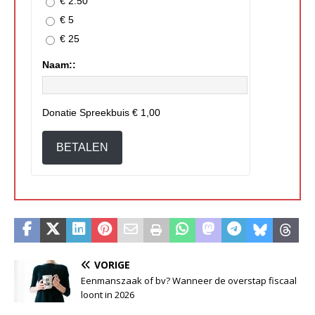
€ 2.50
€ 5
€ 25
Naam::
Donatie Spreekbuis
€ 1,00
BETALEN
VORIGE
Eenmanszaak of bv? Wanneer de overstap fiscaal
loont in 2026