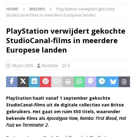
HOME
NIEUWS
PlayStation verwijdert gekochte
StudioCanal-films in meerdere Europese landen
PlayStation verwijdert gekochte
StudioCanal-films in meerdere
Europese landen
28 juni 2026
Redactie
0
PlayStation haalt vanaf 1 september gekochte
StudioCanal-films uit de digitale collecties van Britse
gebruikers. Het gaat om ruim 550 titels, waaronder
bekende films als
Apocalypse Now
,
Rambo: First Blood
,
Hot
Fuzz
en
Terminator 2
.