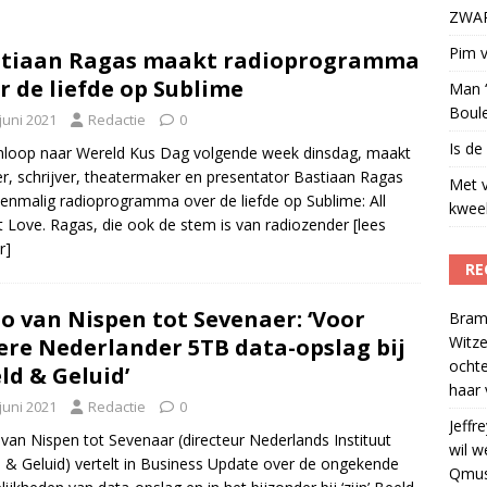
ZWART
t uit naar Omroep ZWART: ‘Wat heeft het ons opgeleverd?’
)
Pim v
stiaan Ragas maakt radioprogramma
r de liefde op Sublime
Man ‘
Boul
juni 2021
Redactie
0
Is de
nloop naar Wereld Kus Dag volgende week dinsdag, maakt
r, schrijver, theatermaker en presentator Bastiaan Ragas
Met 
enmalig radioprogramma over de liefde op Sublime: All
kweek
 Love. Ragas, die ook de stem is van radiozender
[lees
r]
RE
o van Nispen tot Sevenaer: ‘Voor
Bram
Witze
ere Nederlander 5TB data-opslag bij
ocht
ld & Geluid’
haar 
juni 2021
Redactie
0
Jeffre
van Nispen tot Sevenaar (directeur Nederlands Instituut
wil w
 & Geluid) vertelt in Business Update over de ongekende
Qmus