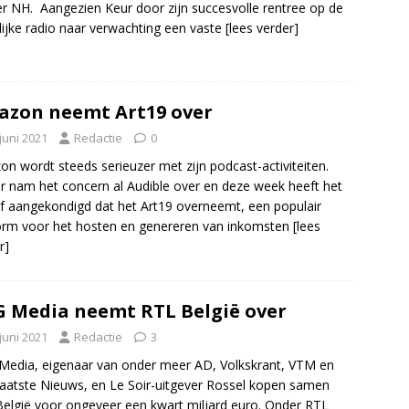
r NH. Aangezien Keur door zijn succesvolle rentree op de
lijke radio naar verwachting een vaste
[lees verder]
zon neemt Art19 over
juni 2021
Redactie
0
n wordt steeds serieuzer met zijn podcast-activiteiten.
r nam het concern al Audible over en deze week heeft het
jf aangekondigd dat het Art19 overneemt, een populair
orm voor het hosten en genereren van inkomsten
[lees
r]
 Media neemt RTL België over
juni 2021
Redactie
3
edia, eigenaar van onder meer AD, Volkskrant, VTM en
aatste Nieuws, en Le Soir-uitgever Rossel kopen samen
elgië voor ongeveer een kwart miljard euro. Onder RTL