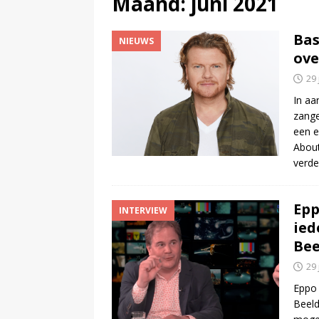
Maand:
juni 2021
(
Bob Scholte (Left Laser) haal
Ba
NIEUWS
ove
29 
In aa
zange
een e
About
verde
Epp
INTERVIEW
ied
Bee
29 
Eppo 
Beeld