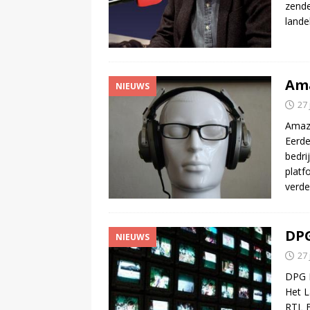
zende
lande
Ama
NIEUWS
27 
Amazo
Eerde
bedri
platf
verde
DPG
NIEUWS
27 
DPG M
Het L
RTL B