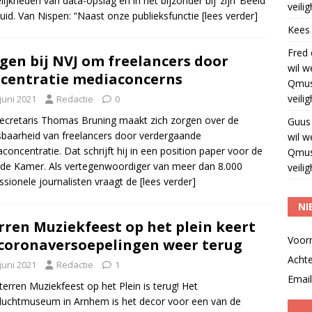
ijkheden van data-opslag en in het bijzonder bij ‘zijn’ Beeld
veili
uid. Van Nispen: “Naast onze publieksfunctie
[lees verder]
Kees
Fred
gen bij NVJ om freelancers door
wil w
centratie mediaconcerns
Qmus
veili
juni 2021
Redactie
0
ecretaris Thomas Bruning maakt zich zorgen over de
Guus
baarheid van freelancers door verdergaande
wil w
concentratie. Dat schrijft hij in een position paper voor de
Qmus
e Kamer. Als vertegenwoordiger van meer dan 8.000
veili
ssionele journalisten vraagt de
[lees verder]
NI
rren Muziekfeest op het plein keert
Voor
coronaversoepelingen weer terug
Acht
juni 2021
Redactie
1
Email
terren Muziekfeest op het Plein is terug! Het
uchtmuseum in Arnhem is het decor voor een van de