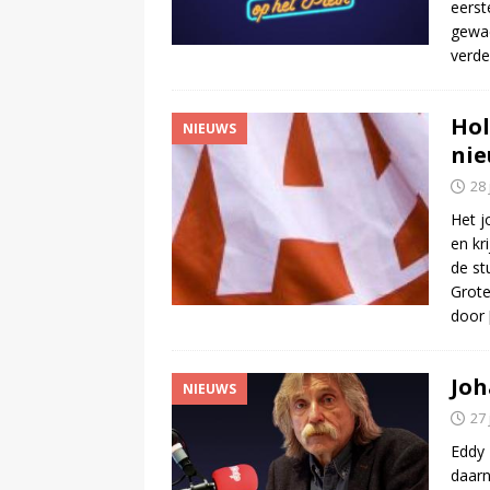
eerst
gewac
verde
Hol
NIEUWS
ni
28 
Het j
en kr
de st
Grote
door
Joh
NIEUWS
27 
Eddy 
daarn