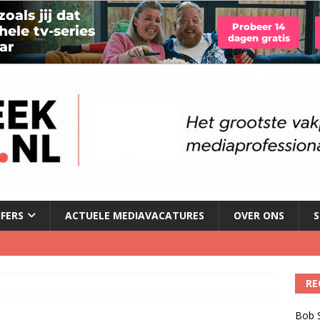
JFERS
ACTUELE MEDIAVACATURES
OVER ONS
S
illboard boven Sunset Boulevard
)
RE
ulenschil voor Meta?
)
Bob S
dio wordt kweekvijver voor nieuw radiotalent steeds kleiner
)