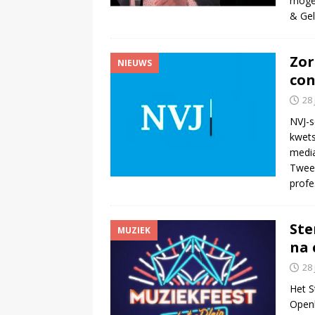
mogel
& Gel
Zor
NIEUWS
con
28 
NVJ-s
kwets
media
Tweed
profe
Ste
MUZIEK
na 
28 
Het S
Openl