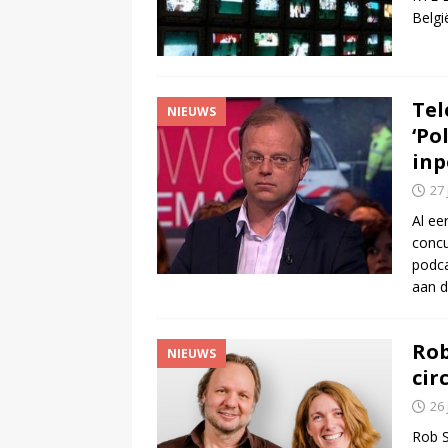
Belgi
Tel
NIEUWS
‘Po
inp
27 
Al ee
concu
podca
aan d
Rob
NIEUWS
cir
26 
Rob S