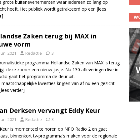
e grote buitenevenementen waar iedereen zo lang op
ht heeft. Het publiek wordt getrakteerd op een
[lees
r]
WO
landse Zaken terug bij MAX in
euwe vorm
juni 2021
Redactie
3
ournalistieke programma Hollandse Zaken van MAX is terug
ijgt deze zomer een nieuw jasje. Na 130 afleveringen live in
udio gaat het programma de deur uit.
 maatschappelijke kwesties krijgen van af nu een gezicht
[lees verder]
an Derksen vervangt Eddy Keur
juni 2021
Redactie
3
Keur is momenteel te horen op NPO Radio 2 en gaat
aast binnenkort tv-programma’s maken voor de regionale