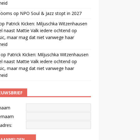
gheid
 öoms
op
NPO Soul & Jazz stopt in 2027
op
Patrick Kicken: Miljuschka Witzenhausen
el naast Mattie Valk iedere ochtend op
ic, maar mag dat niet vanwege haar
gheid
op
Patrick Kicken: Miljuschka Witzenhausen
el naast Mattie Valk iedere ochtend op
ic, maar mag dat niet vanwege haar
gheid
EUWSBRIEF
naam
ernaam
adres: