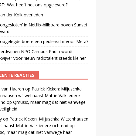
: ‘Wat heeft het ons opgeleverd?’
an der Kolk overleden
opgesloten’ in Netflix-billboard boven Sunset
evard
 opgelegde boete een peulenschil voor Meta?
verdwijnen NPO Campus Radio wordt
vijver voor nieuw radiotalent steeds kleiner
CENTE REACTIES
 van Haaren
op
Patrick Kicken: Miljuschka
nhausen wil wel naast Mattie Valk iedere
end op Qmusic, maar mag dat niet vanwege
veiligheid
y
op
Patrick Kicken: Miljuschka Witzenhausen
el naast Mattie Valk iedere ochtend op
ic, maar mag dat niet vanwege haar