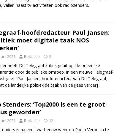
ë, vallen naast tv-activiteiten ook radiozenders.
egraaf-hoofdredacteur Paul Jansen:
litiek moet digitale taak NOS
erken’
juni 2021
Redactie
3
rder heeft De Telegraaf kritiek geuit op ‘de oneerlijke
rrentie’ door de publieke omroep. In een nieuwe Telegraaf-
st geeft Paul Jansen, hoofdredacteur van De Telegraaf,
at de landelijke politiek de taak van de
[lees verder]
 Stenders: ‘Top2000 is een te groot
cus geworden’
juni 2021
Redactie
12
tenders is na een kwart eeuw weer op Radio Veronica te