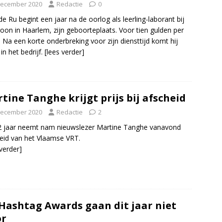
december 2020
Redactie
0
de Ru begint een jaar na de oorlog als leerling-laborant bij
oon in Haarlem, zijn geboorteplaats. Voor tien gulden per
 Na een korte onderbreking voor zijn diensttijd komt hij
in het bedrijf.
[lees verder]
tine Tanghe krijgt prijs bij afscheid
december 2020
Redactie
2
 jaar neemt nam nieuwslezer Martine Tanghe vanavond
eid van het Vlaamse VRT.
 verder]
Hashtag Awards gaan dit jaar niet
or