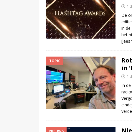
1 
De or
editi
in de
het n
[lees
Rob
TOPIC
in 
1 
In de
radio
Vergo
einde
verde
Nie
NIEUWS