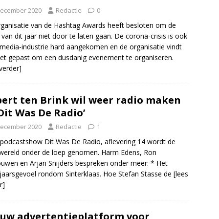
december 2020
Redactie
0
ganisatie van de Hashtag Awards heeft besloten om de
e van dit jaar niet door te laten gaan. De corona-crisis is ook
 media-industrie hard aangekomen en de organisatie vindt
iet gepast om een dusdanig evenement te organiseren.
 verder]
ert ten Brink wil weer radio maken
‘Dit Was De Radio’
december 2020
Redactie
1
 podcastshow Dit Was De Radio, aflevering 14 wordt de
wereld onder de loep genomen. Harm Edens, Ron
uwen en Arjan Snijders bespreken onder meer: * Het
jaarsgevoel rondom Sinterklaas. Hoe Stefan Stasse de
[lees
r]
uw advertentieplatform voor