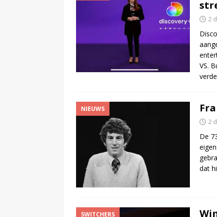
str
2 
Disco
aange
enter
VS. B
verde
Fra
NIEUWS
2 
De 73
eigen
gebra
dat h
Wim
SWITCHERS