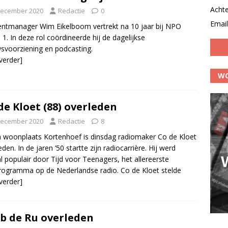
Acht
december 2020
Redactie
0
Email
ntmanager Wim Eikelboom vertrekt na 10 jaar bij NPO
 1. In deze rol coördineerde hij de dagelijkse
svoorziening en podcasting.
 verder]
WO
de Kloet (88) overleden
december 2020
Redactie
8
jn woonplaats Kortenhoef is dinsdag radiomaker Co de Kloet
eden. In de jaren ‘50 startte zijn radiocarrière. Hij werd
l populair door Tijd voor Teenagers, het allereerste
ogramma op de Nederlandse radio. Co de Kloet stelde
 verder]
b de Ru overleden