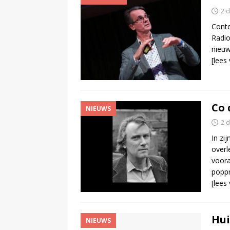
2 
Conte
Radio
nieuw
[lees
Co 
NIEUWS
2 
In zi
overl
voora
poppr
[lees
Hui
NIEUWS