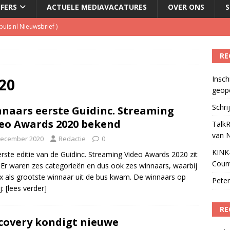
JFERS
ACTUELE MEDIAVACATURES
OVER ONS
S
kbuis.nl Nieuwsbrief
)
tuele nieuwspodcast van Nederland
)
RE
 lanceert Jolene Country Radio
)
Insch
20
geop
Podcast Awards geopend
)
Schri
naars eerste Guidinc. Streaming
eo Awards 2020 bekend
TalkR
van 
december 2020
Redactie
0
KINK-
rste editie van de Guidinc. Streaming Video Awards 2020 zit
Coun
 Er waren zes categorieën en dus ook zes winnaars, waarbij
ix als grootste winnaar uit de bus kwam. De winnaars op
Peter
j:
[lees verder]
RE
covery kondigt nieuwe