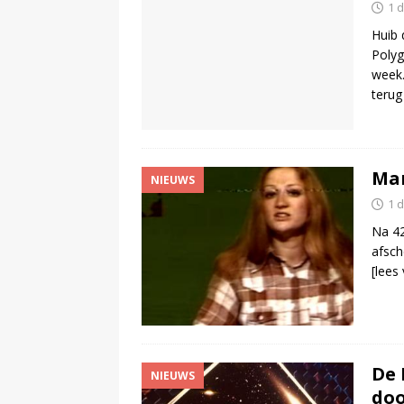
1 
Huib 
Polyg
week.
terug 
Mar
NIEUWS
1 
Na 42
afsch
[lees
De 
NIEUWS
do