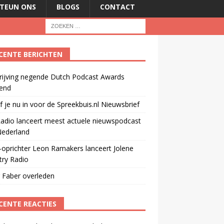
TEUN ONS
BLOGS
CONTACT
CENTE BERICHTEN
rijving negende Dutch Podcast Awards
end
jf je nu in voor de Spreekbuis.nl Nieuwsbrief
adio lanceert meest actuele nieuwspodcast
Nederland
oprichter Leon Ramakers lanceert Jolene
try Radio
 Faber overleden
CENTE REACTIES