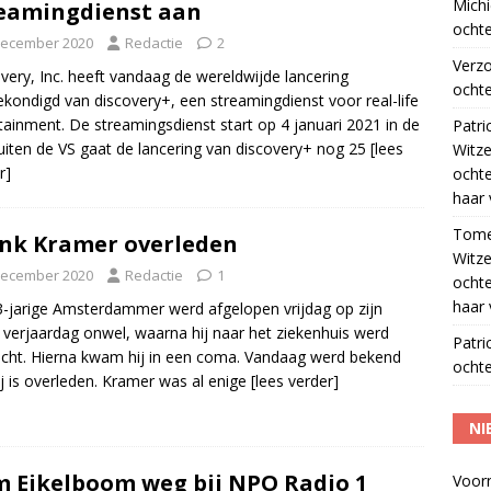
Michi
eamingdienst aan
ochte
december 2020
Redactie
2
Verz
very, Inc. heeft vandaag de wereldwijde lancering
ochte
kondigd van discovery+, een streamingdienst voor real-life
tainment. De streamingsdienst start op 4 januari 2021 in de
Patri
uiten de VS gaat de lancering van discovery+ nog 25
[lees
Witze
r]
ocht
haar 
Tom
nk Kramer overleden
Witze
december 2020
Redactie
1
ocht
haar 
-jarige Amsterdammer werd afgelopen vrijdag op zijn
 verjaardag onwel, waarna hij naar het ziekenhuis werd
Patri
cht. Hierna kwam hij in een coma. Vandaag werd bekend
ochte
ij is overleden. Kramer was al enige
[lees verder]
NI
 Eikelboom weg bij NPO Radio 1
Voor