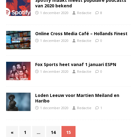
Spotify maakt meest populaire podcasts
van 2020 bekend
1 december 2020
Redactie
8
Online Cross Media Café – Hollands Finest
1 december 2020
Redactie
0
Fox Sports heet vanaf 1 januari ESPN
1 december 2020
Redactie
0
Loden Leeuw voor Martien Meiland en
Haribo
1 december 2020
Redactie
1
«
1
…
14
15