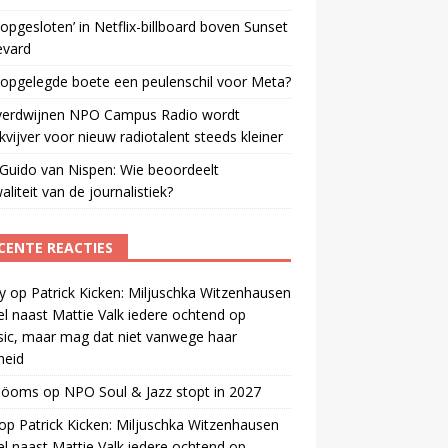
opgesloten’ in Netflix-billboard boven Sunset
evard
 opgelegde boete een peulenschil voor Meta?
verdwijnen NPO Campus Radio wordt
vijver voor nieuw radiotalent steeds kleiner
Guido van Nispen: Wie beoordeelt
aliteit van de journalistiek?
CENTE REACTIES
y
op
Patrick Kicken: Miljuschka Witzenhausen
el naast Mattie Valk iedere ochtend op
ic, maar mag dat niet vanwege haar
gheid
 öoms
op
NPO Soul & Jazz stopt in 2027
op
Patrick Kicken: Miljuschka Witzenhausen
el naast Mattie Valk iedere ochtend op