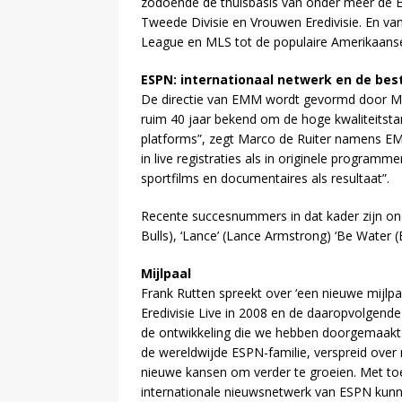
zodoende de thuisbasis van onder meer de 
Tweede Divisie en Vrouwen Eredivisie. En van
League en MLS tot de populaire Amerikaans
ESPN: internationaal netwerk en de bes
De directie van EMM wordt gevormd door Mar
ruim 40 jaar bekend om de hoge kwaliteitstan
platforms”, zegt Marco de Ruiter namens EMM
in live registraties als in originele program
sportfilms en documentaires als resultaat”.
Recente succesnummers in dat kader zijn on
Bulls), ‘Lance’ (Lance Armstrong) ‘Be Water (
Mijlpaal
Frank Rutten spreekt over ‘een nieuwe mijlpaa
Eredivisie Live in 2008 en de daaropvolgende
de ontwikkeling die we hebben doorgemaakt.
de wereldwijde ESPN-familie, verspreid over
nieuwe kansen om verder te groeien. Met toeg
internationale nieuwsnetwerk van ESPN kunn