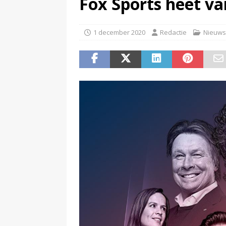
Fox Sports heet va
(
Pim van de Kolk overleden
)
1 december 2020
Redactie
Nieuws