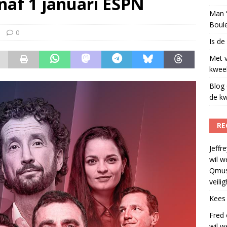
naf 1 januari ESPN
Man ‘
Boul
0
Is de
Met 
kweek
Blog 
de kw
RE
Jeffre
wil w
Qmus
veili
Kees
Fred
wil w