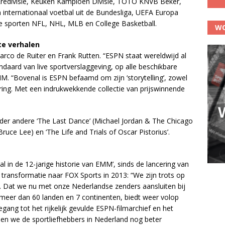
Eredivisie, Keuken Kampioen Divisie, TOTO KNVB Beker,
 internationaal voetbal uit de Bundesliga, UEFA Europa
e sporten NFL, NHL, MLB en College Basketball.
WO
te verhalen
co de Ruiter en Frank Rutten. “ESPN staat wereldwijd al
daard van live sportverslaggeving, op alle beschikbare
. “Bovenal is ESPN befaamd om zijn ‘storytelling’, zowel
mering. Met een indrukwekkende collectie van prijswinnende
der andere ‘The Last Dance’ (Michael Jordan & The Chicago
Bruce Lee) en ‘The Life and Trials of Oscar Pistorius’.
l in de 12-jarige historie van EMM’, sinds de lancering van
 transformatie naar FOX Sports in 2013: “We zijn trots op
 Dat we nu met onze Nederlandse zenders aansluiten bij
 meer dan 60 landen en 7 continenten, biedt weer volop
ang tot het rijkelijk gevulde ESPN-filmarchief en het
en we de sportliefhebbers in Nederland nog beter