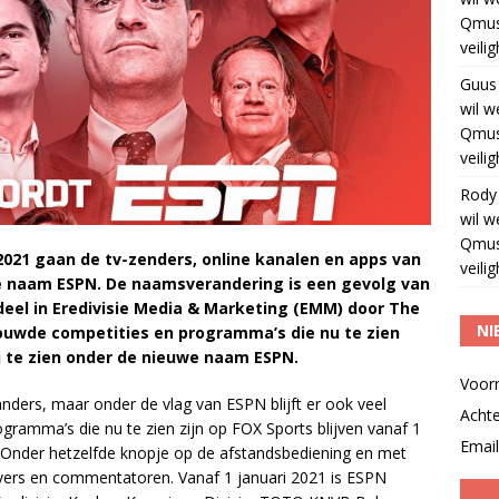
Qmus
veili
Guus
wil w
Qmus
veili
Rody
wil w
Qmus
2021 gaan de tv-zenders, online kanalen en apps van
veili
de naam ESPN. De naamsverandering is een gevolg van
el in Eredivisie Media & Marketing (EMM) door The
NI
rouwde competities en programma’s die nu te zien
ri te zien onder de nieuwe naam ESPN.
Voor
ers, maar onder de vlag van ESPN blijft er ook veel
Acht
ogramma’s die nu te zien zijn op FOX Sports blijven vanaf 1
Email
 Onder hetzelfde knopje op de afstandsbediening en met
evers en commentatoren. Vanaf 1 januari 2021 is ESPN