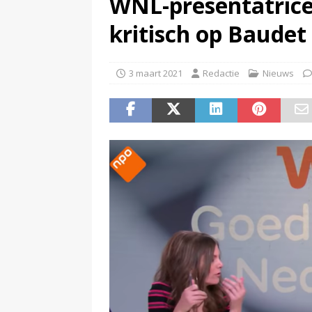
WNL-presentatric
(
Is de opgelegde boete een pe
kritisch op Baudet
3 maart 2021
Redactie
Nieuws