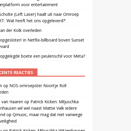
erplatform voor entertainment
cholte (Left Laser) haalt uit naar Omroep
: ‘Wat heeft het ons opgeleverd?’
an der Kolk overleden
opgesloten’ in Netflix-billboard boven Sunset
evard
 opgelegde boete een peulenschil voor Meta?
CENTE REACTIES
n
op
NOS-omroepster Noortje Roll
leden
 van Haaren
op
Patrick Kicken: Miljuschka
nhausen wil wel naast Mattie Valk iedere
end op Qmusic, maar mag dat niet vanwege
veiligheid
y
op
Patrick Kicken: Miljuschka Witzenhausen