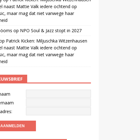
el naast Mattie Valk iedere ochtend op
ic, maar mag dat niet vanwege haar
gheid
 öoms
op
NPO Soul & Jazz stopt in 2027
op
Patrick Kicken: Miljuschka Witzenhausen
el naast Mattie Valk iedere ochtend op
ic, maar mag dat niet vanwege haar
gheid
EUWSBRIEF
naam
ernaam
adres: