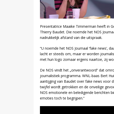
Presentatrice Maaike Timmerman heeft in G
Thierry Baudet. Die noemde het NOS Journa
nadrukkelijk afstand van die uitspraak.
“U noemde het NOS Journaal ‘fake news’, daa
lacht er steeds om, maar er worden journal
met hun logo zomaar ergens naartoe, zij wo
De NOS vindt het „onverantwoord” dat omroe
journalistiek programma. WNL-baas Bert Huisje
aantijging van Baudet over fake news voor de
twijfel wordt getrokken en de onveilige gevoel
NOS emotionele en beledigende berichten bi
emoties toch te begrijpen.”