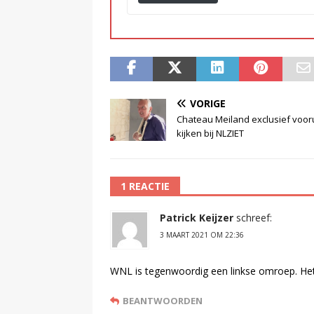
VORIGE
Chateau Meiland exclusief vooru
kijken bij NLZIET
1 REACTIE
Patrick Keijzer
schreef:
3 MAART 2021 OM 22:36
WNL is tegenwoordig een linkse omroep. Het
BEANTWOORDEN