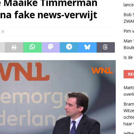
e Maaike Timmerman
lance
ulenschil voor Meta?
)
 na fake news-verwijt
Bob S
ZWART
Pim v
9
Man ‘
Boul
Is de
RE
Marti
over
Bram
Witze
ocht
haar 
Jeffre