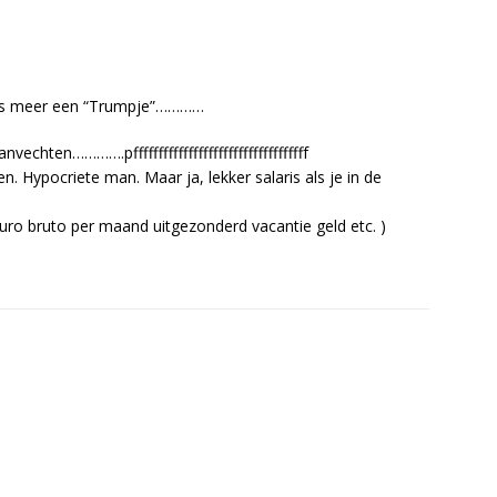
eds meer een “Trumpje”…………
echten………….pfffffffffffffffffffffffffffffffffff
Hypocriete man. Maar ja, lekker salaris als je in de
euro bruto per maand uitgezonderd vacantie geld etc. )