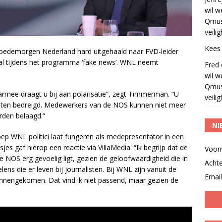
wil w
Qmus
veili
Kees
oedemorgen Nederland hard uitgehaald naar FVD-leider
al tijdens het programma ‘fake news’. WNL neemt
Fred
wil w
Qmus
rmee draagt u bij aan polarisatie”, zegt Timmerman. “U
veili
isten bedreigd. Medewerkers van de NOS kunnen niet meer
rden belaagd.”
NI
p WNL politici laat fungeren als medepresentator in een
s gaf hierop een reactie via VillaMedia: “Ik begrijp dat de
Voor
 NOS erg gevoelig ligt, gezien de geloofwaardigheid die in
Acht
ens die er leven bij journalisten. Bij WNL zijn vanuit de
Email
nnengekomen. Dat vind ik niet passend, maar gezien de