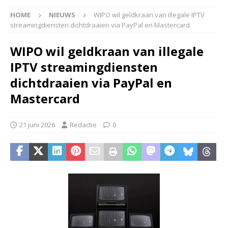
HOME
NIEUWS
WIPO wil geldkraan van illegale IPTV
streamingdiensten dichtdraaien via PayPal en Mastercard
WIPO wil geldkraan van illegale
IPTV streamingdiensten
dichtdraaien via PayPal en
Mastercard
21 juni 2026
Redactie
0