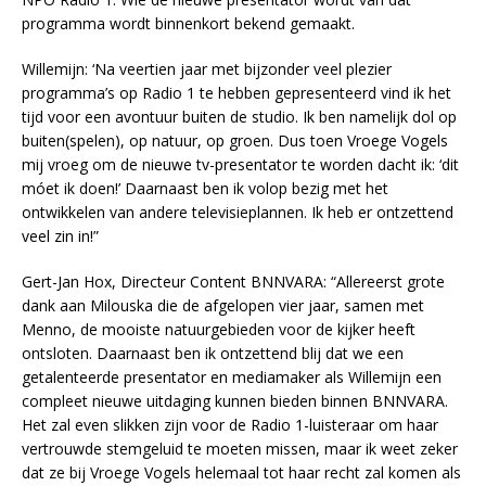
programma wordt binnenkort bekend gemaakt.
Willemijn: ‘Na veertien jaar met bijzonder veel plezier
programma’s op Radio 1 te hebben gepresenteerd vind ik het
tijd voor een avontuur buiten de studio. Ik ben namelijk dol op
buiten(spelen), op natuur, op groen. Dus toen Vroege Vogels
mij vroeg om de nieuwe tv-presentator te worden dacht ik: ‘dit
móet ik doen!’ Daarnaast ben ik volop bezig met het
ontwikkelen van andere televisieplannen. Ik heb er ontzettend
veel zin in!”
Gert-Jan Hox, Directeur Content BNNVARA: “Allereerst grote
dank aan Milouska die de afgelopen vier jaar, samen met
Menno, de mooiste natuurgebieden voor de kijker heeft
ontsloten. Daarnaast ben ik ontzettend blij dat we een
getalenteerde presentator en mediamaker als Willemijn een
compleet nieuwe uitdaging kunnen bieden binnen BNNVARA.
Het zal even slikken zijn voor de Radio 1-luisteraar om haar
vertrouwde stemgeluid te moeten missen, maar ik weet zeker
dat ze bij Vroege Vogels helemaal tot haar recht zal komen als