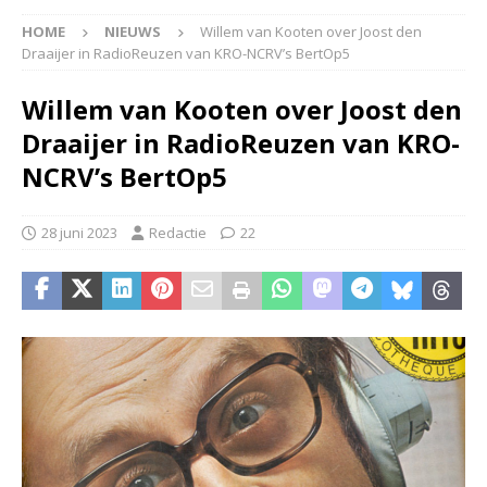
HOME
NIEUWS
Willem van Kooten over Joost den
Draaijer in RadioReuzen van KRO-NCRV’s BertOp5
Willem van Kooten over Joost den
Draaijer in RadioReuzen van KRO-
NCRV’s BertOp5
28 juni 2023
Redactie
22