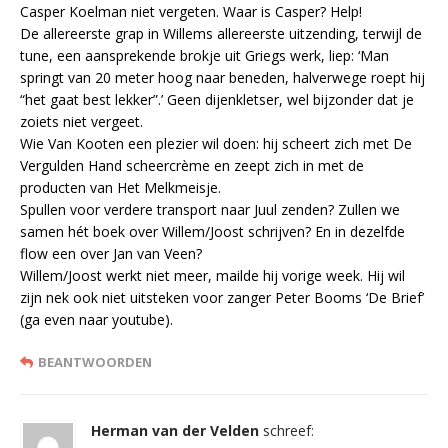
Casper Koelman niet vergeten. Waar is Casper? Help!
De allereerste grap in Willems allereerste uitzending, terwijl de
tune, een aansprekende brokje uit Griegs werk, liep: ‘Man
springt van 20 meter hoog naar beneden, halverwege roept hij
“het gaat best lekker”.’ Geen dijenkletser, wel bijzonder dat je
zoiets niet vergeet.
Wie Van Kooten een plezier wil doen: hij scheert zich met De
Vergulden Hand scheercrème en zeept zich in met de
producten van Het Melkmeisje.
Spullen voor verdere transport naar Juul zenden? Zullen we
samen hét boek over Willem/Joost schrijven? En in dezelfde
flow een over Jan van Veen?
Willem/Joost werkt niet meer, mailde hij vorige week. Hij wil
zijn nek ook niet uitsteken voor zanger Peter Booms ‘De Brief’
(ga even naar youtube).
BEANTWOORDEN
Herman van der Velden
schreef: