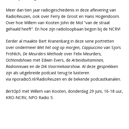
Meer dan tien jaar radiogeschiedenis in deze aflevering van
RadioReuzen, ook over Ferry de Groot en Hans Hogendoorn.
Over hoe Willem van Kooten John de Mol “van de straat
gehaald heeft”. En hoe zijn radioloopbaan begon bij de NCRV!
Eerder al maakte Bert Kranenbarg in deze serie portretten
over ondermeer
Met het oog op morgen
,
Cappuccino
van Sjors
Fröhlich,
De Meurders Methode
over Felix Meurders
,
Ochtendshows
met Edwin Evers, de
Arbeidsvitaminen,
Radionieuws
en de
Dik Voormekaarshow.
Al deze gesprekken
zijn als uitgebreide podcast terug te luisteren
via nporadio5.nl/RadioReuzen en de bekende podcastkanalen.
BertOp5
met Willem van Kooten, donderdag 29 juni, 16-18 uur,
KRO-NCRV, NPO Radio 5.