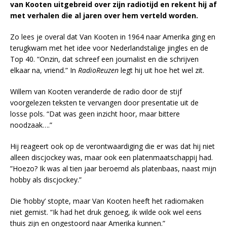
van Kooten uitgebreid over zijn radiotijd en rekent hij af
met verhalen die al jaren over hem verteld worden.
Zo lees je overal dat Van Kooten in 1964 naar Amerika ging en
terugkwam met het idee voor Nederlandstalige jingles en de
Top 40. “Onzin, dat schreef een journalist en die schrijven
elkaar na, vriend.” In
RadioReuzen
legt hij uit hoe het wel zit.
Willem van Kooten veranderde de radio door de stijf
voorgelezen teksten te vervangen door presentatie uit de
losse pols. “Dat was geen inzicht hoor, maar bittere
noodzaak….”
Hij reageert ook op de verontwaardiging die er was dat hij niet
alleen discjockey was, maar ook een platenmaatschappij had.
”Hoezo? Ik was al tien jaar beroemd als platenbaas, naast mijn
hobby als discjockey.”
Die ‘hobby’ stopte, maar Van Kooten heeft het radiomaken
niet gemist. “Ik had het druk genoeg, ik wilde ook wel eens
thuis zijn en ongestoord naar Amerika kunnen.”