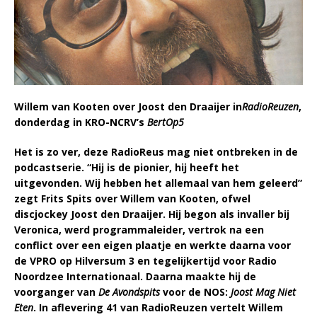
Willem van Kooten over Joost den Draaijer in
RadioReuzen
,
donderdag in KRO-NCRV’s
BertOp5
Het is zo ver, deze RadioReus mag niet ontbreken in de
podcastserie. “Hij is de pionier, hij heeft het
uitgevonden. Wij hebben het allemaal van hem geleerd”
zegt Frits Spits over Willem van Kooten, ofwel
discjockey Joost den Draaijer. Hij begon als invaller bij
Veronica, werd programmaleider, vertrok na een
conflict over een eigen plaatje en werkte daarna voor
de VPRO op Hilversum 3 en tegelijkertijd voor Radio
Noordzee Internationaal. Daarna maakte hij de
voorganger van
De Avondspits
voor de NOS:
Joost Mag Niet
Eten
. In aflevering 41 van RadioReuzen vertelt Willem