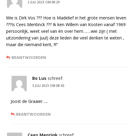
2 JULI 2023 OM 08:29
Wie is Dirk Vos ??? Hoe is Madelief in het grote mensen leven
???Is Cees Mentinck ??? Ik ken Willem van Kooten vanaf 1969
persoonlijk, weet veel van én over hem…….wie zijn ( met
uitzondering van Juul) deze lieden die veel denken te weten ,
maar die niemand kent, !!!”
BEANTWOORDEN
Bo Lus
schreef:
3 JULI 2023 OM 08:43
Joost de Graaier…..
BEANTWOORDEN
Cees Mentink
schreef: