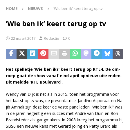
HOME
NIEUWS
‘Wie ben ik’ keert terug op tv
‘Wie ben ik’ keert terug op tv
22 maart 2017
Redactie
0
Het spel­le­tje ’Wie ben ik?’ keert te­rug op RTL4. De om­
roep gaat de show van­af eind april op­nieuw uit­zen­den.
Dit meld­de ’RTL Bou­le­var­d’.
Wen­dy van Dijk is net als in 2015, toen het pro­gram­ma voor
het laatst op tv was, de pre­sen­ta­tri­ce. Jan­di­no Aspo­raat en Na­
jib Am­ha­li zijn deze keer de vas­te pa­nel­le­den. ’Wie ben ik?’ was
in de ja­ren ne­gen­tig een suc­ces met An­dré van Duin en Ron
Brand­ste­der als gang­ma­kers. In 2008 kreeg het pro­gram­ma bij
SBS6 een nieu­we kans met Gerard Jo­ling en Pat­ty Brard als