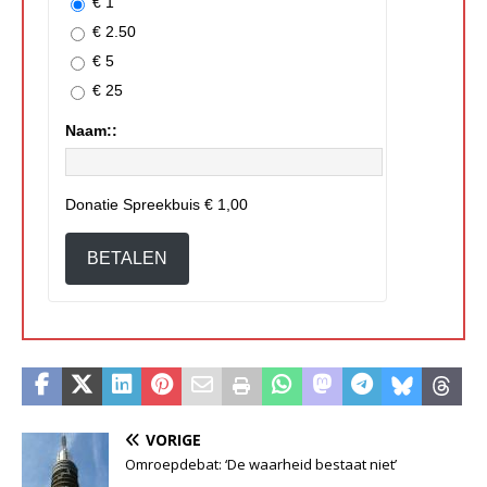
€ 1
€ 2.50
€ 5
€ 25
Naam::
Donatie Spreekbuis
€ 1,00
BETALEN
VORIGE
Omroepdebat: ‘De waarheid bestaat niet’