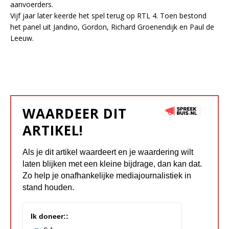
aan­voer­ders.
Vijf jaar la­ter keer­de het spel te­rug op RTL 4. Toen be­stond
het pa­nel uit Jan­di­no, Gor­don, Ri­chard Groe­nen­dijk en Paul de
Leeuw.
WAARDEER DIT
ARTIKEL!
Als je dit artikel waardeert en je waardering wilt
laten blijken met een kleine bijdrage, dan kan dat.
Zo help je onafhankelijke mediajournalistiek in
stand houden.
Ik doneer::