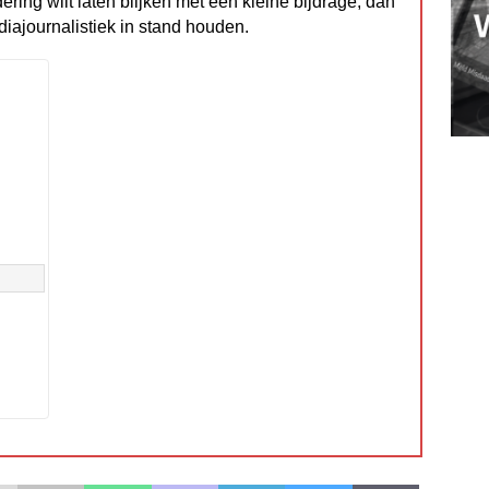
dering wilt laten blijken met een kleine bijdrage, dan
diajournalistiek in stand houden.