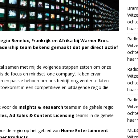
Bram
Witze
ocht
haar 
Radi
gio Benelux, Frankrijk en Afrika bij Warner Bros.
Witze
eadership team bekend gemaakt dat per direct actief
ocht
haar 
 zal samen met mij de volgende stappen zetten om onze
Radi
is de focus en mindset ‘one company’. Ik ben ervan
Witze
en en passie hebben om ons bedrijf nog verder te laten
ocht
e toekomst in een competitieve en uitdagende regio die
haar 
Radi
Witze
k voor de
Insights & Research
teams in de gehele regio.
ocht
Sales, Ad Sales & Content Licensing
teams in de gehele
haar 
MEB
voor de regio op het gebied van
Home Entertainment
Witze
er Products
.