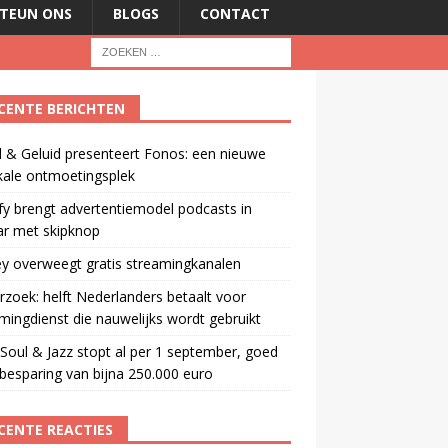
TEUN ONS
BLOGS
CONTACT
CENTE BERICHTEN
 & Geluid presenteert Fonos: een nieuwe
kale ontmoetingsplek
fy brengt advertentiemodel podcasts in
ar met skipknop
y overweegt gratis streamingkanalen
zoek: helft Nederlanders betaalt voor
mingdienst die nauwelijks wordt gebruikt
oul & Jazz stopt al per 1 september, goed
besparing van bijna 250.000 euro
CENTE REACTIES