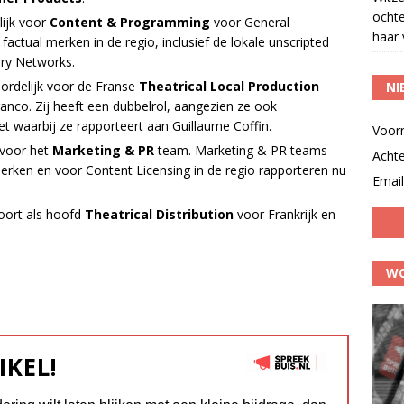
ocht
lijk voor
Content & Programming
voor General
haar 
actual merken in de regio, inclusief de lokale unscripted
ery Networks.
oordelijk voor de Franse
Theatrical Local Production
NI
anco. Zij heeft een dubbelrol, aangezien ze ook
 waarbij ze rapporteert aan Guillaume Coffin.
Voor
 voor het
Marketing & PR
team. Marketing & PR teams
Acht
erken en voor Content Licensing in de regio rapporteren nu
Email
 voort als hoofd
Theatrical Distribution
voor Frankrijk en
WO
IKEL!