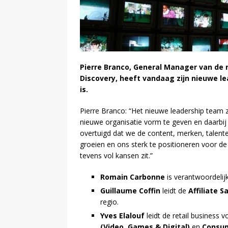
Pierre Branco, General Manager van de re
Discovery, heeft vandaag zijn nieuwe l
is.
Pierre Branco: “Het nieuwe leadership team
nieuwe organisatie vorm te geven en daarbij 
overtuigd dat we de content, merken, talent
groeien en ons sterk te positioneren voor d
tevens vol kansen zit.”
Romain Carbonne
is verantwoordelij
Guillaume Coffin
leidt de
Affiliate 
regio.
Yves Elalouf
leidt de retail business 
(Video, Games & Digital)
en
Consum