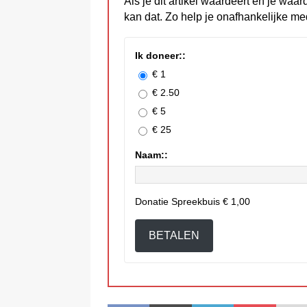
Als je dit artikel waardeert en je waar
kan dat. Zo help je onafhankelijke me
Ik doneer::
€ 1
€ 2.50
€ 5
€ 25
Naam::
Donatie Spreekbuis
€ 1,00
BETALEN