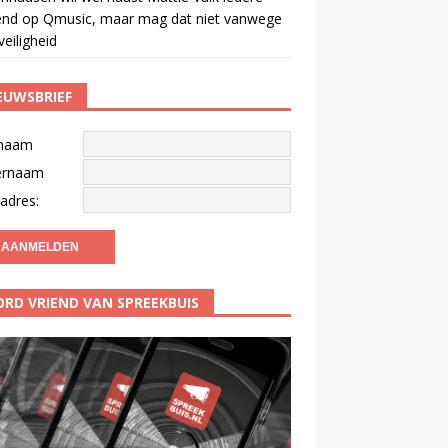
end op Qmusic, maar mag dat niet vanwege
veiligheid
EUWSBRIEF
naam
ernaam
adres:
RD VRIEND VAN SPREEKBUIS