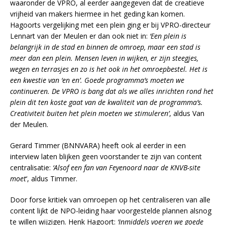
waaronder de VPRO, al eerder aangegeven dat de creatieve
vrijheid van makers hiermee in het geding kan komen.
Hagoorts vergelijking met een plein ging er bij VPRO-directeur
Lennart van der Meulen er dan ook niet in:
‘Een plein is
belangrijk in de stad en binnen de omroep, maar een stad is
meer dan een plein. Mensen leven in wijken, er zijn steegjes,
wegen en terrasjes en zo is het ook in het omroepbestel. Het is
een kwestie van ‘en en’. Goede programma’s moeten we
continueren. De VPRO is bang dat als we alles inrichten rond het
plein dit ten koste gaat van de kwaliteit van de programma’s.
Creativiteit buiten het plein moeten we stimuleren’
, aldus Van
der Meulen.
Gerard Timmer (BNNVARA) heeft ook al eerder in een
interview laten blijken geen voorstander te zijn van content
centralisatie:
‘Alsof een fan van Feyenoord naar de KNVB-site
moet
‘, aldus Timmer.
Door forse kritiek van omroepen op het centraliseren van alle
content lijkt de NPO-leiding haar voorgestelde plannen alsnog
te willen wijzigen. Henk Hagoort:
‘Inmiddels voeren we goede