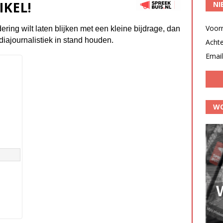
IKEL!
NI
Voor
dering wilt laten blijken met een kleine bijdrage, dan
diajournalistiek in stand houden.
Acht
Email
WO