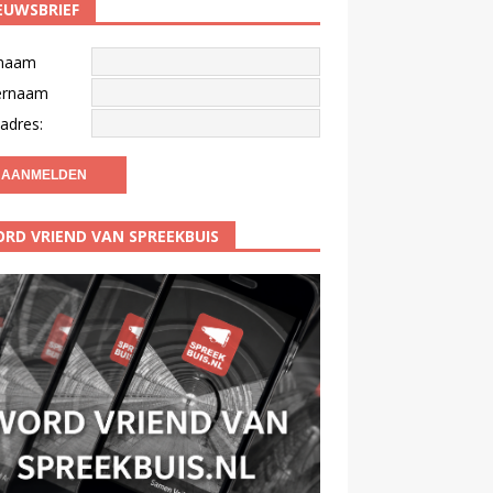
EUWSBRIEF
naam
ernaam
adres:
RD VRIEND VAN SPREEKBUIS