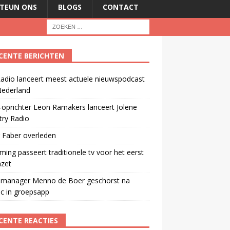
TEUN ONS
BLOGS
CONTACT
CENTE BERICHTEN
adio lanceert meest actuele nieuwspodcast
Nederland
oprichter Leon Ramakers lanceert Jolene
try Radio
 Faber overleden
ming passeert traditionele tv voor het eerst
mzet
manager Menno de Boer geschorst na
ic in groepsapp
CENTE REACTIES