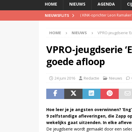
HOME
NIEUWS
AGENDA
CI
(
KINK-oprichter Leon Ramakers
NIEUWSFLITS
(
Peter Faber overleden
)
HOME
NIEUWS
VPRO-jeugdserie ‘E
(
Streaming passeert traditione
(
NPO-manager Menno de Boer 
VPRO-jeugdserie ‘E
(
TalkRadio lanceert meest ac
goede afloop
24 juni 2016
Redactie
Nieuws
Hoe leer je je angsten overwinnen? ‘Eng
9 zelfstandige afleveringen, die Zapp 
wekelijks gaat uitzenden. In elke afleve
De jeugdserie wordt gemaakt door een selec