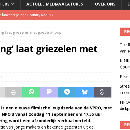
JFERS
ACTUELE MEDIAVACATURES
OVER ONS
S
 lanceert Jolene Country Radio
)
RE
ng’ laat griezelen met goede afloop
le tv voor het eerst in omzet
)
TalkR
geschorst na dickpic in groepsapp
)
ng’ laat griezelen met
van 
tuele nieuwspodcast van Nederland
)
KINK-
Coun
Peter
0
Strea
in o
NPO-
’ is een nieuwe filmische jeugdserie van de VPRO, met
dickp
op NPO 3 vanaf zondag 11 september om 17.55 uur
ring wordt een afzonderlijk verhaal verteld.
RE
tie van jonge makers en bekende gezichten uit de