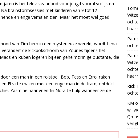
 jaren is het televisieaanbod voor jeugd vooral vrolijk en
Tom
n. Na brainstormsessies met kinderen van 9 tot 12
Witze
nnende en enge verhalen zien. Maar het moet wel goed
ocht
haar 
Patri
 hond van Tim hem in een mysterieuze wereld, wordt Lena
ochte
n verandert de kickboksdroom van Younes tijdens het
Patri
 Mads en Ruben logeren bij een geheimzinnige oudtante, die
Witze
ocht
haar 
door een man in een rolstoel. Bob, Tess en Errol raken
oor en Elza te maken met een enge man in de tram, ontdekt
Rick
 schiet Yasmine haar vriendin Nora te hulp wanneer ze de
ochte
KM
o
wil w
Qmus
veili