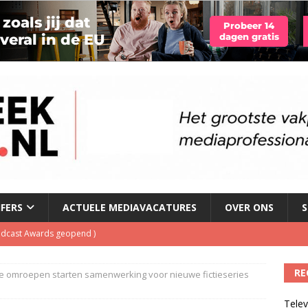
JFERS
ACTUELE MEDIAVACATURES
OVER ONS
S
Podcast Awards geopend
)
kbuis.nl Nieuwsbrief
)
RE
e omroepen starten samenwerking voor nieuwe fictieseries
tuele nieuwspodcast van Nederland
)
Telev
 lanceert Jolene Country Radio
)