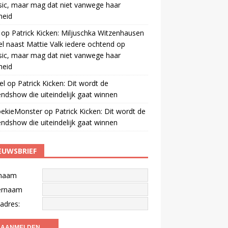
ic, maar mag dat niet vanwege haar
gheid
op
Patrick Kicken: Miljuschka Witzenhausen
el naast Mattie Valk iedere ochtend op
ic, maar mag dat niet vanwege haar
gheid
el
op
Patrick Kicken: Dit wordt de
ndshow die uiteindelijk gaat winnen
oekieMonster
op
Patrick Kicken: Dit wordt de
ndshow die uiteindelijk gaat winnen
EUWSBRIEF
naam
ernaam
adres: