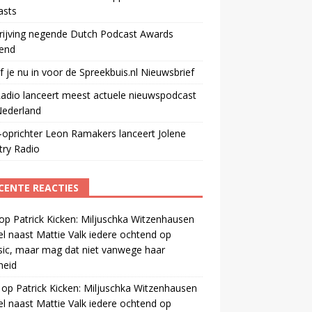
asts
rijving negende Dutch Podcast Awards
end
jf je nu in voor de Spreekbuis.nl Nieuwsbrief
adio lanceert meest actuele nieuwspodcast
Nederland
oprichter Leon Ramakers lanceert Jolene
try Radio
CENTE REACTIES
op
Patrick Kicken: Miljuschka Witzenhausen
el naast Mattie Valk iedere ochtend op
ic, maar mag dat niet vanwege haar
gheid
op
Patrick Kicken: Miljuschka Witzenhausen
el naast Mattie Valk iedere ochtend op