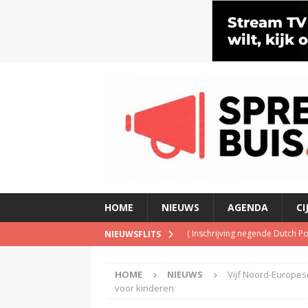
HOME
NIEUWS
AGENDA
CI
(
Inschrijving negende Dutch 
NIEUWSFLITS
(
Schrijf je nu in voor de Spree
HOME
NIEUWS
Vijf Noord-Europes
(
TalkRadio lanceert meest ac
voor kinderen
(
KINK-oprichter Leon Ramakers