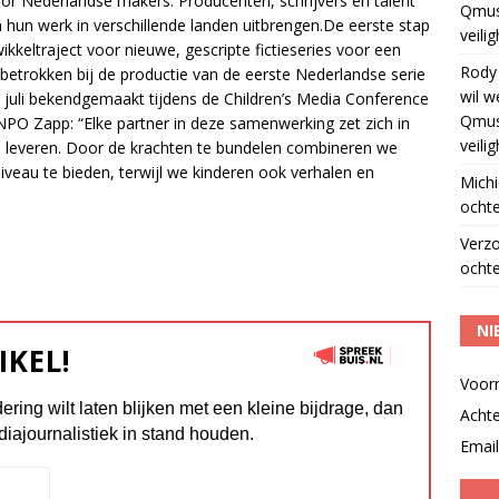
voor Nederlandse makers. Producenten, schrijvers en talent
Qmus
hun werk in verschillende landen uitbrengen.De eerste stap
veili
kkeltraject voor nieuwe, gescripte fictieseries voor een
Rody
betrokken bij de productie van de eerste Nederlandse serie
wil w
n juli bekendgemaakt tijdens de Children’s Media Conference
Qmus
NPO Zapp: “Elke partner in deze samenwerking zet zich in
veili
te leveren. Door de krachten te bundelen combineren we
veau te bieden, terwijl we kinderen ook verhalen en
Michi
ochte
Verz
ochte
NI
IKEL!
Voor
dering wilt laten blijken met een kleine bijdrage, dan
Acht
diajournalistiek in stand houden.
Email