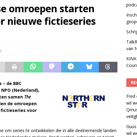
se omroepen starten
podc
ls apparaat voor podcasts
)
Insch
 nieuwe fictieseries
geop
Schri
TalkR
van 
0
KINK-
Coun
RE
a – de BBC
, NPO (Nederland),
Fred
arten samen
The
wil w
willen de omroepen
Qmus
fictieseries voor
veili
Guus
 om series te ontwikkelen die in alle deelnemende landen
wil w