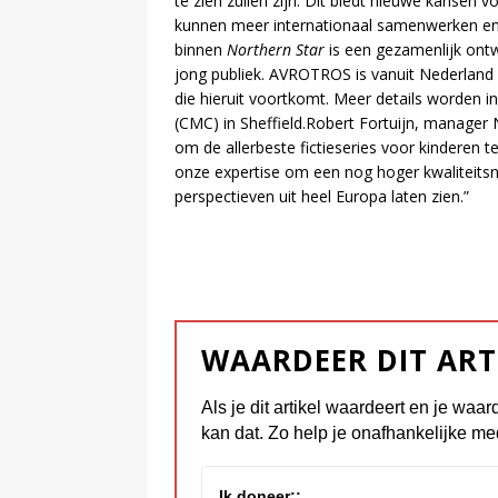
te zien zullen zijn. Dit biedt nieuwe kansen 
kunnen meer internationaal samenwerken en 
binnen
Northern Star
is een gezamenlijk ontwi
jong publiek. AVROTROS is vanuit Nederland 
die hieruit voortkomt. Meer details worden i
(CMC) in Sheffield.Robert Fortuijn, manager 
om de allerbeste fictieseries voor kinderen 
onze expertise om een nog hoger kwaliteitsni
perspectieven uit heel Europa laten zien.”
WAARDEER DIT ART
Als je dit artikel waardeert en je waar
kan dat. Zo help je onafhankelijke me
Ik doneer::