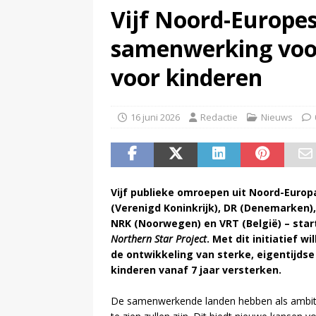
Vijf Noord-Europe
(
Televisie wint snel terrein a
samenwerking voor
voor kinderen
16 juni 2026
Redactie
Nieuws
Vijf publieke omroepen uit Noord-Europ
(Verenigd Koninkrijk), DR (Denemarken)
NRK (Noorwegen) en VRT (België) – st
Northern Star Project
. Met dit initiatief 
de ontwikkeling van sterke, eigentijdse 
kinderen vanaf 7 jaar versterken.
De samenwerkende landen hebben als ambitie