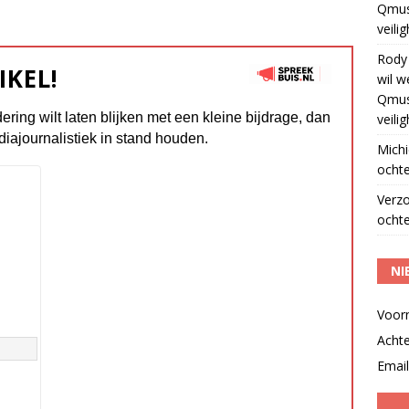
Qmus
veili
Rody
IKEL!
wil w
Qmus
dering wilt laten blijken met een kleine bijdrage, dan
veili
diajournalistiek in stand houden.
Michi
ochte
Verz
ochte
NI
Voor
Acht
Email