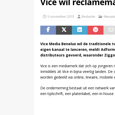
Vice wil reclamema
(
Televisie wint snel terrein a
5 november 2015
Redactie
Nieuw
Vice Media Benelux wil de traditionele
eigen kanaal te lanceren, meldt Adforma
distributeurs gevoerd, waaronder Ziggo
Vice is een mediamerk dat zich op jongeren r
Inmiddels zit Vice in bijna veertig landen. 
worden gedeeld via online, lineaire, mobiele 
De onderneming bestaat uit een netwerk van di
een tijdschrift, een platenlabel, een in-house