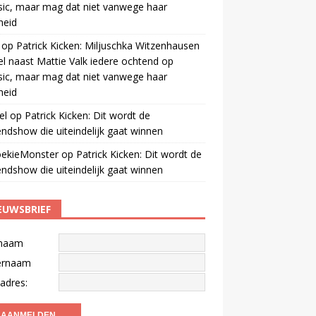
ic, maar mag dat niet vanwege haar
gheid
op
Patrick Kicken: Miljuschka Witzenhausen
el naast Mattie Valk iedere ochtend op
ic, maar mag dat niet vanwege haar
gheid
el
op
Patrick Kicken: Dit wordt de
ndshow die uiteindelijk gaat winnen
oekieMonster
op
Patrick Kicken: Dit wordt de
ndshow die uiteindelijk gaat winnen
EUWSBRIEF
naam
ernaam
adres: