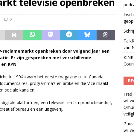
rkt televisie openbreken
podc
ls apparaat voor podcasts
)
Insch
s
0
geop
Schri
TalkR
van 
 tv-reclamemarkt openbreken door volgend jaar een
KINK-
tie. Er zijn gesprekken met verschillende
Coun
 en KPN.
icht. In 1994 kwam het eerste magazine uit in Canada.
RE
De documentaires, programma’s en artikelen die Vice maakt
en sociale kanalen.
Fred
wil w
gitale platformen, een televisie- en filmproductiebedrijf,
Qmus
 creatief bureau en een uitgeverij.
veili
Guus
wil w